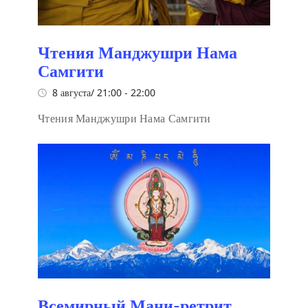
Чтения Манджушри Нама
Самгити
8 августа/ 21:00
-
22:00
Чтения Манджушри Нама Самгити
Всемирный Мани-ретрит