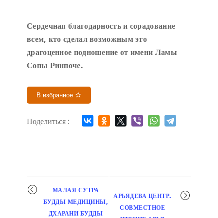
Сердечн
ая благодарность и сорадование
всем, кто сделал возможным это
драгоценное подношение от имени Ламы
Сопы Ринпоче
.
В избранное
Поделиться :
Мероприятие
МАЛАЯ СУТРА
АРЬЯДЕВА ЦЕНТР.
навигация
БУДДЫ МЕДИЦИНЫ,
СОВМЕСТНОЕ
ДХАРАНИ БУДДЫ