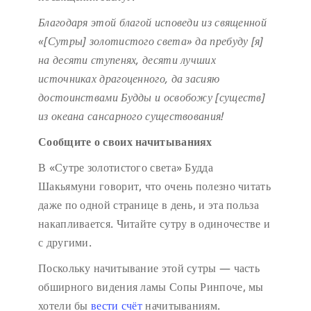
Благодаря этой благой исповеди
из священной
«[Сутры] золотистого света»
да пребуду [я]
на десяти ступенях,
десяти лучших
источниках драгоценного,
да засияю
достоинствами Будды
и освобожу [существ]
из океана сансарного существования!
Сообщите о своих начитываниях
В «Сутре золотистого света» Будда
Шакьямуни говорит, что очень полезно читать
даже по одной странице в день, и эта польза
накапливается. Читайте сутру в одиночестве и
с другими.
Поскольку начитывание этой сутры — часть
обширного видения ламы Сопы Ринпоче, мы
хотели бы
вести счёт
начитываниям.