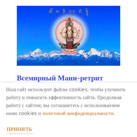
Всемирный Мани-ретрит
2026
Наш сайт использует файлы cookies, чтобы улучшить
11 октября/ 14:30
-
16:00
работу и повысить эффективность сайта. Продолжая
работу с сайтом, вы соглашаетесь с использованием
Это масштабное мероприятие проводится
нами cookies и
политикой конфиденциальности
.
впервые и посвящено счастью и просветлению
всех живых существ.
ПРИНЯТЬ