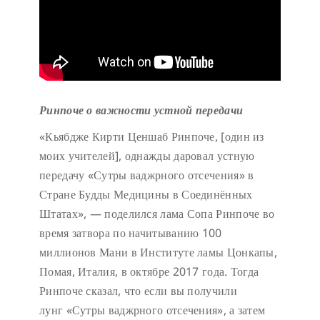
Ринпоче о важности устной передачи
«Кьябдже Кирти Ценшаб Ринпоче, [один из
моих учителей], однажды даровал устную
передачу «Сутры ваджрного отсечения» в
Стране Будды Медицины в Соединённых
Штатах», — поделился лама Сопа Ринпоче во
время затвора по начитыванию 100
миллионов Мани в Институте ламы Цонкапы,
Помая, Италия, в октябре 2017 года. Тогда
Ринпоче сказал, что если вы получили
лунг «Сутры ваджрного отсечения», а затем