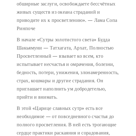
обширные заслуги, освобождаете бессчётных
живых существ из океана страданий и
приводите их к просветлению». — Лама Сопа
Ринпоче
В начале «Сутры золотистого света» Будда
Шакьямуни — Татхагата, Архат, Полностью
Просветленный — взывает ко всем, кто
испытывает несчастья и омрачения, болезни,
бедность, потери, унижения, злонамеренность,
страх, кошмары и другие страдания. Он
приглашает наполнить ум добродетелью,
прийти и внимать.
В этой «Царице славных сутр» есть все
необходимое — от повседневного счастья до
полного просветления. В ней есть трогающие
сердце практики раскаяния и сорадования,