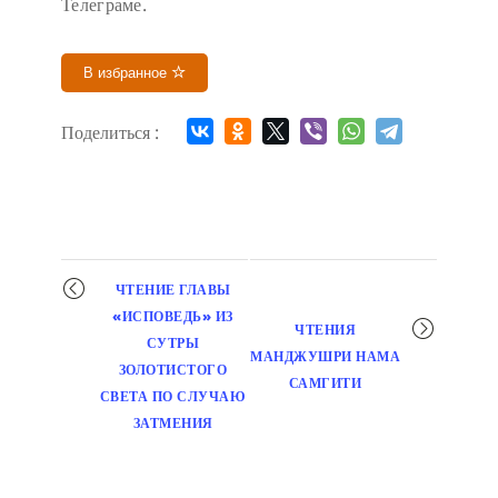
Телеграме.
В избранное
Поделиться :
Мероприятие
ЧТЕНИЕ ГЛАВЫ
навигация
«ИСПОВЕДЬ» ИЗ
ЧТЕНИЯ
СУТРЫ
МАНДЖУШРИ НАМА
ЗОЛОТИСТОГО
САМГИТИ
СВЕТА ПО СЛУЧАЮ
ЗАТМЕНИЯ