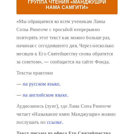
ГРУППА ЧТЕНИЯ «МАНДЖУШРИ
НАМА САМГИТИ»
«Мы обращаемся ко всем ученикам Ламы
Сопы Ринпоче с просьбой непрерывно
повторять этот текст как можно больше раз,
начиная с сегодняшнего дня. Через несколько
месяцев к Его Святейшеству снова обратятся
за советом», — сообщается на сайте Фонда.
Тексты практики
—
на русском языке
,
—
на английском языке.
Аудиозапись (лунг), где Лама Сопа Ринпоче
читает «Называние имен Манджушри» можно
послушать по
ссылке.
Текст письма из офиса Его Святейшества