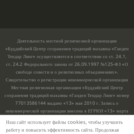
Деятельность местной религиозной организации
«Буддийский Центр сохранения традиций махаяны «Ганден
Тендар Линг» осуществляется в соответствии со ст. 24.1,
ст. 24.2 Федерального закона от 26.09.1997 №125-ФЗ «О
свободе совести и о религиозных объединениях».
Свидетельство о регистрации некоммерческой организации
Местная религиозная организация «Буддийский Центр
сохранения традиций махаяны «Ганден Тендар Линг» номер
77013586144 выдано «13» мая 2010 г. Запись о
некоммерческой организации внесена в ЕГРЮЛ «13» марта
2010 г. за основным государственным регистрационным
Наш сайт использует файлы cookies, чтобы улучшить
номером 1107799015708.
работу и повысить эффективность сайта. Продолжая