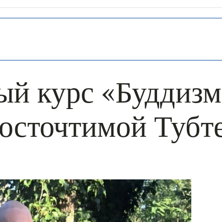
й курс «Буддизм
досточтимой Тубт