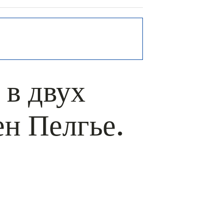
 в двух
ен Пелгье.