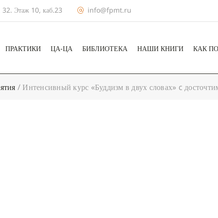
 32. Этаж 10, каб.23
info@fpmt.ru
ПРАКТИКИ
ЦА-ЦА
БИБЛИОТЕКА
НАШИ КНИГИ
КАК П
ятия
/
Интенсивный курс «Буддизм в двух словах» c досточти
+ КАЛЕНДА