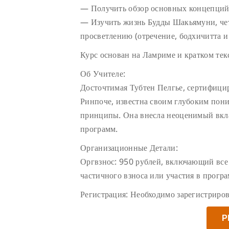
— Получить обзор основных концепций 
— Изучить жизнь Будды Шакьямуни, чет
просветлению (отречение, бодхичитта и
Курс основан на Ламриме и кратком те
Об Учителе:
Досточтимая Тубтен Пелгье, сертифиц
Ринпоче, известна своим глубоким пони
принципы. Она внесла неоценимый вкла
программ.
Организационные Детали:
Оргвзнос: 950 рублей, включающий все
частичного взноса или участия в програ
Регистрация: Необходимо зарегистрирова
Р