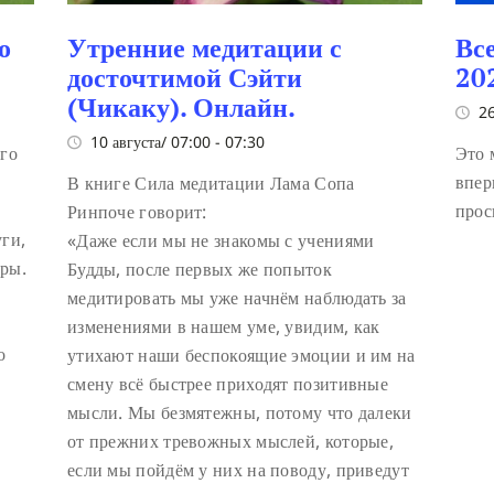
о
Утренние медитации с
Вс
досточтимой Сэйти
20
(Чикаку). Онлайн.
26
10 августа/ 07:00
-
07:30
ого
Это 
впер
В книге Сила медитации Лама Сопа
прос
Ринпоче говорит:
уги,
«Даже если мы не знакомы с учениями
ары.
Будды, после первых же попыток
медитировать мы уже начнём наблюдать за
изменениями в нашем уме, увидим, как
о
утихают наши беспокоящие эмоции и им на
смену всё быстрее приходят позитивные
мысли. Мы безмятежны, потому что далеки
от прежних тревожных мыслей, которые,
если мы пойдём у них на поводу, приведут