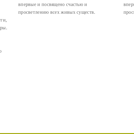
впервые и посвящено счастью и
впер
просветлению всех живых существ.
прос
уги,
ары.
о