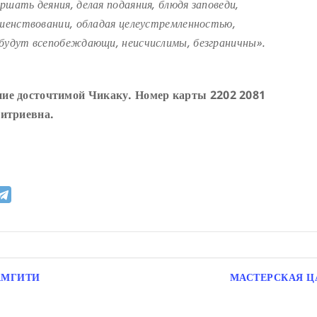
ршать деяния, делая подаяния, блюдя заповеди,
ршенствовании, обладая целеустремленностью,
 будут всепобеждающи, неисчислимы, безграничны
»
.
ие досточтимой Чикаку. Номер карты 2202 2081
митриевна.
АМГИТИ
МАСТЕРСКАЯ Ц