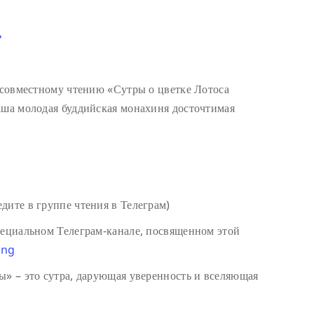
ь
к совместному чтению «Сутры о цветке Лотоса
аша молодая буддийская монахиня досточтимая
дите в группе чтения в Телеграм)
пециальном Телеграм-канале, посвященном этой
ing
ы» – это сутра, дарующая уверенность и вселяющая