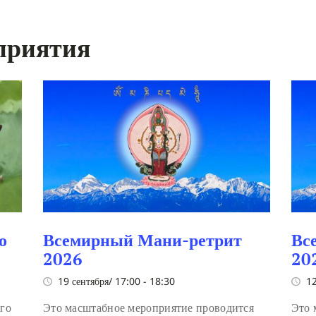
приятия
о
Всемирный Мани-ретрит
Вс
2026
20
19 сентября/ 17:00
-
18:30
12
ого
Это масштабное мероприятие проводится
Это 