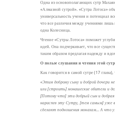
Одна из основополагающих сутр Махаяны
«Алмазной сутрой». «Сутра Лотоса» объ
универсальность учения и потенциал вс
что все различия между учениями лишь и
одна Колесница.
Чтение «Сутры Лотоса» поможет углуби
идей. Она подчеркивает, что все сущес
таким образом предлагая надежду и вдо
О пользе слушания и чтения этой сут
Как говорится в самой сутре (17 глава)
«
Этим доброму сыну и доброй дочери н
или [строить] монашеские обители и д
[Потому что] эти добрый сын и добрая д
нараспев эту Сутру, [тем самым] уже 
сделают подношения монахам… А что уж