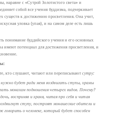
, наравне с «Сутрой Золотистого света» и
единяет собой все учения буддизма, подчеркивает
ех существ к достижению просветления. Она учит,
скусная уловка (упая), и на самом деле есть лишь
ть понимание буддийского учения и его основных
тва имеют потенциал для достижения просветления, и
хновение.
ры
:
, те, кто слушают, читают или переписывают
сутру:
е нужно будет ради меня воздвигать ступы, храмы
елать монахам подношения четырех видов. Почему?
очь, восприняв и храня, читая про себя и читая
воздвигнут ступу, построят монашеские обители и
 говорить о человеке, который будет способен