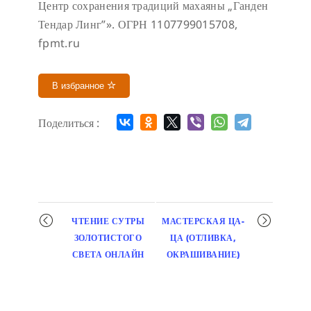
Центр сохранения традиций махаяны „Ганден
Тендар Линг”». ОГРН 1107799015708,
fpmt.ru
В избранное
Поделиться :
Мероприятие
ЧТЕНИЕ СУТРЫ
МАСТЕРСКАЯ ЦА-
навигация
ЗОЛОТИСТОГО
ЦА (ОТЛИВКА,
СВЕТА ОНЛАЙН
ОКРАШИВАНИЕ)