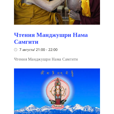
Чтения Манджушри Нама
Самгити
7 августа/ 21:00
-
22:00
Чтения Манджушри Нама Самгити