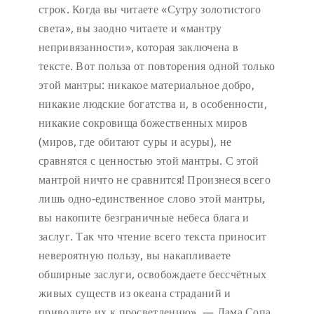
строк. Когда вы читаете «Сутру золотистого
света», вы заодно читаете и «мантру
непривязанности», которая заключена в
тексте. Вот польза от повторения одной только
этой мантры: никакое материальное добро,
никакие людские богатства и, в особенности,
никакие сокровища божественных миров
(миров, где обитают суры и асуры), не
сравнятся с ценностью этой мантры. С этой
мантрой ничто не сравнится! Произнеся всего
лишь одно-единственное слово этой мантры,
вы накопите безграничные небеса блага и
заслуг. Так что чтение всего текста приносит
невероятную пользу, вы накапливаете
обширные заслуги, освобождаете бессчётных
живых существ из океана страданий и
приводите их к просветлению». — Лама Сопа