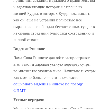
принципы создания идеального правительства
и вдохновляющие истории из прошлых
жизней Будды, в которых Будда показывает,
как он, ещё не устранив полностью все
омрачения, освобождал бесчисленных существ
из океана страданий благодаря состраданию и
личной отваге.
Видение Ринпоче
Лама Сопа Ринпоче дал обет распространять
этот текст и даровал устную передачу сутры
во множестве уголков мира. Начитывать сутры
как можно больше — это также часть
обширного видения Ринпоче по поводу
ФПМТ.
Устные передачи
Мы ведём список мест, где лама Сопа Ринпоче