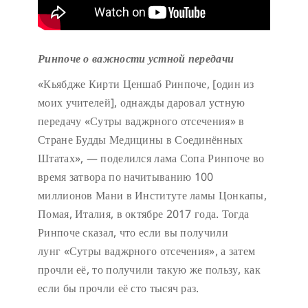
Ринпоче о важности устной передачи
«Кьябдже Кирти Ценшаб Ринпоче, [один из
моих учителей], однажды даровал устную
передачу «Сутры ваджрного отсечения» в
Стране Будды Медицины в Соединённых
Штатах», — поделился лама Сопа Ринпоче во
время затвора по начитыванию 100
миллионов Мани в Институте ламы Цонкапы,
Помая, Италия, в октябре 2017 года. Тогда
Ринпоче сказал, что если вы получили
лунг «Сутры ваджрного отсечения», а затем
прочли её, то получили такую же пользу, как
если бы прочли её сто тысяч раз.