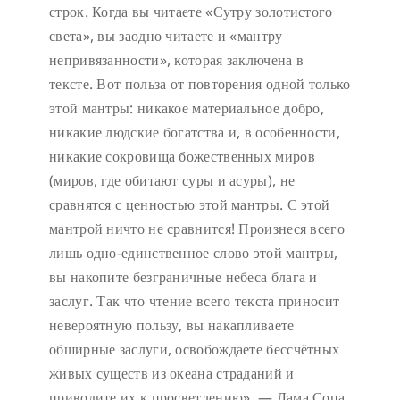
строк. Когда вы читаете «Сутру золотистого
света», вы заодно читаете и «мантру
непривязанности», которая заключена в
тексте. Вот польза от повторения одной только
этой мантры: никакое материальное добро,
никакие людские богатства и, в особенности,
никакие сокровища божественных миров
(миров, где обитают суры и асуры), не
сравнятся с ценностью этой мантры. С этой
мантрой ничто не сравнится! Произнеся всего
лишь одно-единственное слово этой мантры,
вы накопите безграничные небеса блага и
заслуг. Так что чтение всего текста приносит
невероятную пользу, вы накапливаете
обширные заслуги, освобождаете бессчётных
живых существ из океана страданий и
приводите их к просветлению». — Лама Сопа