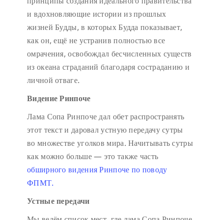
принципы создания идеального правительства
и вдохновляющие истории из прошлых
жизней Будды, в которых Будда показывает,
как он, ещё не устранив полностью все
омрачения, освобождал бесчисленных существ
из океана страданий благодаря состраданию и
личной отваге.
Видение Ринпоче
Лама Сопа Ринпоче дал обет распространять
этот текст и даровал устную передачу сутры
во множестве уголков мира. Начитывать сутры
как можно больше — это также часть
обширного видения Ринпоче по поводу
ФПМТ.
Устные передачи
Мы ведём список мест, где лама Сопа Ринпоче