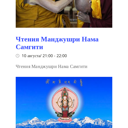
Чтения Манджушри Нама
Самгити
10 августа/ 21:00
-
22:00
Чтения Манджушри Нама Самгити