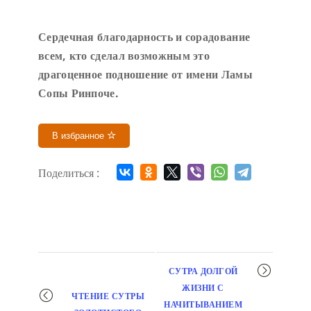
Сердечн
ая благодарность и сорадование
всем, кто сделал возможным это
драгоценное подношение от имени Ламы
Сопы Ринпоче
.
В избранное
Поделиться :
Мероприятие
СУТРА ДОЛГОЙ
навигация
ЖИЗНИ С
ЧТЕНИЕ СУТРЫ
НАЧИТЫВАНИЕМ