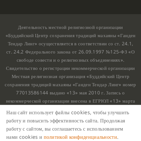
Деятельность местной религиозной организации
«Буддийский Центр сохранения традиций махаяны «Ганден
Тендар Линг» осуществляется в соответствии со ст. 24.1,
ст. 24.2 Федерального закона от 26.09.1997 №125-ФЗ «О
свободе совести и о религиозных объединениях».
Свидетельство о регистрации некоммерческой организации
Местная религиозная организация «Буддийский Центр
сохранения традиций махаяны «Ганден Тендар Линг» номер
77013586144 выдано «13» мая 2010 г. Запись о
некоммерческой организации внесена в ЕГРЮЛ «13» марта
2010 г. за основным государственным регистрационным
Наш сайт использует файлы cookies, чтобы улучшить
номером 1107799015708.
работу и повысить эффективность сайта. Продолжая
Ганден Тендар Линг © 2020 Все права защищены
работу с сайтом, вы соглашаетесь с использованием
Наш адрес : г. Москва, Нахимовский проспект, 32. Этаж
нами cookies и
политикой конфиденциальности
.