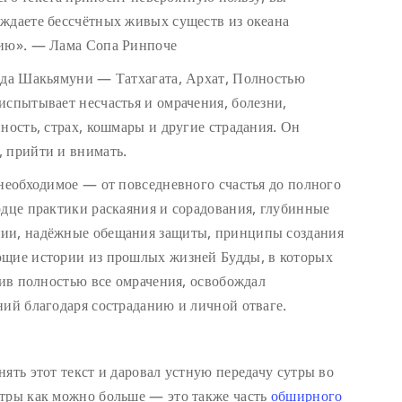
ждаете бессчётных живых существ из океана
нию». — Лама Сопа Ринпоче
удда Шакьямуни — Татхагата, Архат, Полностью
испытывает несчастья и омрачения, болезни,
ность, страх, кошмары и другие страдания. Он
 прийти и внимать.
 необходимое — от повседневного счастья до полного
рдце практики раскаяния и сорадования, глубинные
нии, надёжные обещания защиты, принципы создания
ющие истории из прошлых жизней Будды, в которых
нив полностью все омрачения, освобождал
ний благодаря состраданию и личной отваге.
ять этот текст и даровал устную передачу сутры во
утры как можно больше — это также часть
обширного