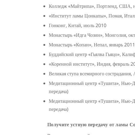
Колледж «Майтрипа», Портленд, США, 
«Институт ламы Цонкапы», Помая, Итал
Гонконг, Китай, июль 2010
Монастырь «Идга Чозин», Монголия, октя
Монастырь «Копан», Непал, январь 2011 
Буддийский центр «Гьялва Гьяцо», Кали
«Коренной институт», Индия, февраль 20
Великая ступа всемирного сострадания, А
Медитационный центр «Тушита», Нью-Де
передача)
Медитационный центр «Тушита», Нью-Де
передача)
Получите устную передачу от ламы С