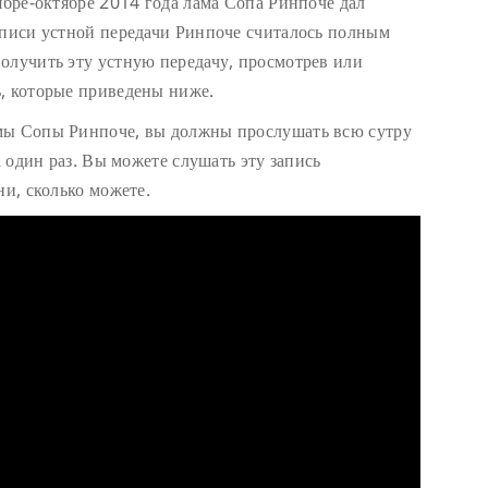
ябре-октябре 2014 года лама Сопа Ринпоче дал
аписи устной передачи Ринпоче считалось полным
олучить эту устную передачу, просмотрев или
, которые приведены ниже.
мы Сопы Ринпоче, вы должны прослушать всю сутру
а один раз. Вы можете слушать эту запись
ни, сколько можете.