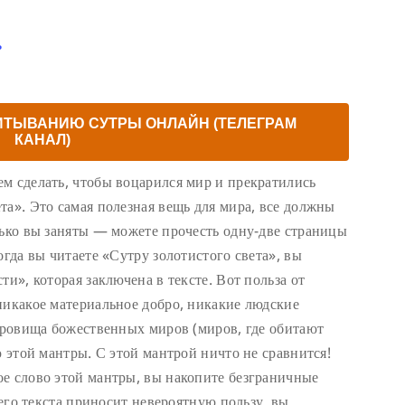
ь
ИТЫВАНИЮ СУТРЫ ОНЛАЙН (ТЕЛЕГРАМ
КАНАЛ)
м сделать, чтобы воцарился мир и прекратились
та». Это самая полезная вещь для мира, все должны
лько вы заняты — можете прочесть одну-две страницы
огда вы читаете «Сутру золотистого света», вы
ти», которая заключена в тексте. Вот польза от
никакое материальное добро, никакие людские
окровища божественных миров (миров, где обитают
ю этой мантры. С этой мантрой ничто не сравнится!
е слово этой мантры, вы накопите безграничные
сего текста приносит невероятную пользу, вы