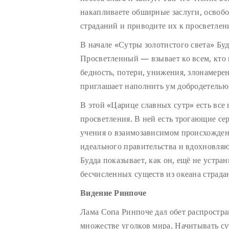
накапливаете обширные заслуги, освобо
страданий и приводите их к просветле
В начале «Сутры золотистого света» Б
Просветленный — взывает ко всем, кто 
бедность, потери, унижения, злонамерен
приглашает наполнить ум добродетелью,
В этой «Царице славных сутр» есть все
просветления. В ней есть трогающие се
учения о взаимозависимом происхожде
идеального правительства и вдохновля
Будда показывает, как он, ещё не устра
бесчисленных существ из океана страда
Видение Ринпоче
Лама Сопа Ринпоче дал обет распростран
множестве уголков мира. Начитывать с