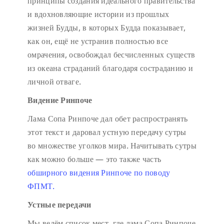
принципы создания идеального правительства
и вдохновляющие истории из прошлых
жизней Будды, в которых Будда показывает,
как он, ещё не устранив полностью все
омрачения, освобождал бесчисленных существ
из океана страданий благодаря состраданию и
личной отваге.
Видение Ринпоче
Лама Сопа Ринпоче дал обет распространять
этот текст и даровал устную передачу сутры
во множестве уголков мира. Начитывать сутры
как можно больше — это также часть
обширного видения Ринпоче по поводу
ФПМТ.
Устные передачи
Мы ведём список мест, где лама Сопа Ринпоче