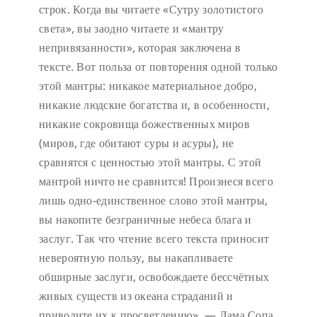
строк. Когда вы читаете «Сутру золотистого
света», вы заодно читаете и «мантру
непривязанности», которая заключена в
тексте. Вот польза от повторения одной только
этой мантры: никакое материальное добро,
никакие людские богатства и, в особенности,
никакие сокровища божественных миров
(миров, где обитают суры и асуры), не
сравнятся с ценностью этой мантры. С этой
мантрой ничто не сравнится! Произнеся всего
лишь одно-единственное слово этой мантры,
вы накопите безграничные небеса блага и
заслуг. Так что чтение всего текста приносит
невероятную пользу, вы накапливаете
обширные заслуги, освобождаете бессчётных
живых существ из океана страданий и
приводите их к просветлению». — Лама Сопа