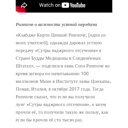
Ринпоче о важности устной передачи
«Кьябдже Кирти Ценшаб Ринпоче, [один из
моих учителей], однажды даровал устную
передачу «Сутры ваджрного отсечения» в
Стране Будды Медицины в Соединённых
Штатах», — поделился лама Сопа Ринпоче во
время затвора по начитыванию 100
миллионов Мани в Институте ламы Цонкапы,
Помая, Италия, в октябре 2017 года. Тогда
Ринпоче сказал, что если вы получили
лунг «Сутры ваджрного отсечения», а затем
прочли её, то получили такую же пользу, как
если бы прочли её сто тысяч раз.