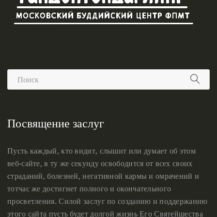
Посвящение заслуг
Пусть каждый, кто видит, слышит или думает об этом
веб-сайте, в ту же секунду освободится от всех своих
страданий, болезней, негативной кармы и омрачений и
тотчас же достигнет полного и окончательного
просветления. Силой заслуг по созданию и поддержанию
этого сайта пусть будет долгой жизнь Его Святейшества