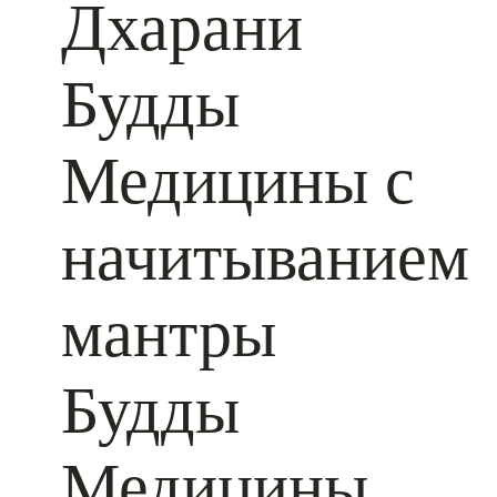
Дхарани
Будды
Медицины с
начитыванием
мантры
Будды
Медицины