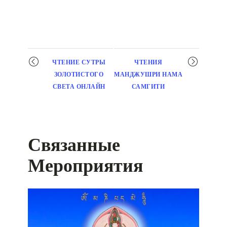
Мероприятие
ЧТЕНИЕ СУТРЫ
ЧТЕНИЯ
навигация
ЗОЛОТИСТОГО
МАНДЖУШРИ НАМА
СВЕТА ОНЛАЙН
САМГИТИ
Связанные
Мероприятия