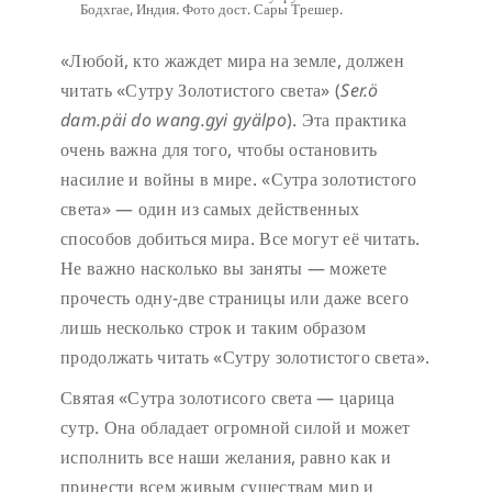
Бодхгае, Индия. Фото дост. Сары Трешер.
«Любой, кто жаждет мира на земле, должен
читать «Сутру Золотистого света» (
Ser.ö
dam.päi do wang.gyi gyälpo
). Эта практика
очень важна для того, чтобы остановить
насилие и войны в мире. «Сутра золотистого
света» — один из самых действенных
способов добиться мира. Все могут её читать.
Не важно насколько вы заняты — можете
прочесть одну-две страницы или даже всего
лишь несколько строк и таким образом
продолжать читать «Сутру золотистого света».
Святая «Сутра золотисого света — царица
сутр. Она обладает огромной силой и может
исполнить все наши желания, равно как и
принести всем живым существам мир и