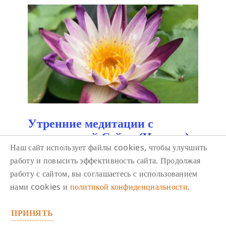
Утренние медитации с
досточтимой Сэйти (Чикаку).
Наш сайт использует файлы cookies, чтобы улучшить
Онлайн.
работу и повысить эффективность сайта. Продолжая
10 августа/ 07:00
-
07:30
работу с сайтом, вы соглашаетесь с использованием
В книге Сила медитации Лама Сопа Ринпоче
нами cookies и
политикой конфиденциальности
.
говорит:
«Даже если мы не знакомы с
учениями Будды, после первых же попыток
ПРИНЯТЬ
медитировать мы уже начнём наблюдать за