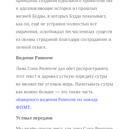
принципы создания идеального правительства
и вдохновляющие истории из прошлых
жизней Будды, в которых Будда показывает,
как он, ещё не устранив полностью все
омрачения, освобождал бесчисленных существ
из океана страданий благодаря состраданию и
личной отваге.
Видение Ринпоче
Лама Сопа Ринпоче дал обет распространять
этот текст и даровал устную передачу сутры
во множестве уголков мира. Начитывать сутры
как можно больше — это также часть
обширного видения Ринпоче по поводу
ФПМТ.
Устные передачи
Мы ведём список мест, где лама Сопа Ринпоче