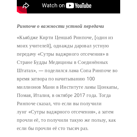
Ринпоче о важности устной передачи
«Кьябдже Кирти Ценшаб Ринпоче, [один из
моих учителей], однажды даровал устную
передачу «Сутры ваджрного отсечения» в
Стране Будды Медицины в Соединённых
Штатах», — поделился лама Сопа Ринпоче во
время затвора по начитыванию 100
миллионов Мани в Институте ламы Цонкапы,
Помая, Италия, в октябре 2017 года. Тогда
Ринпоче сказал, что если вы получили
лунг «Сутры ваджрного отсечения», а затем
прочли её, то получили такую же пользу, как
если бы прочли её сто тысяч раз.