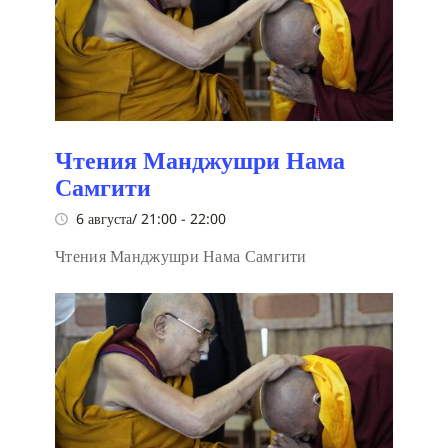
Чтения Манджушри Нама
Самгити
6 августа/ 21:00
-
22:00
Чтения Манджушри Нама Самгити