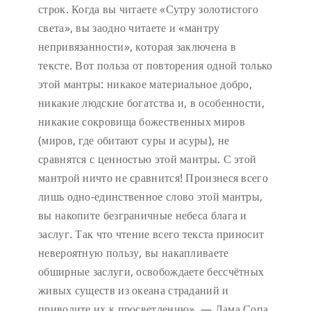
строк. Когда вы читаете «Сутру золотистого
света», вы заодно читаете и «мантру
непривязанности», которая заключена в
тексте. Вот польза от повторения одной только
этой мантры: никакое материальное добро,
никакие людские богатства и, в особенности,
никакие сокровища божественных миров
(миров, где обитают суры и асуры), не
сравнятся с ценностью этой мантры. С этой
мантрой ничто не сравнится! Произнеся всего
лишь одно-единственное слово этой мантры,
вы накопите безграничные небеса блага и
заслуг. Так что чтение всего текста приносит
невероятную пользу, вы накапливаете
обширные заслуги, освобождаете бессчётных
живых существ из океана страданий и
приводите их к просветлению». — Лама Сопа