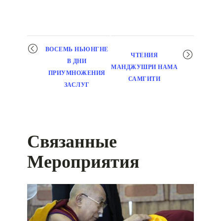
Мероприятие
ВОСЕМЬ НЬЮНГНЕ
ЧТЕНИЯ
навигация
В ДНИ
МАНДЖУШРИ НАМА
ПРИУМНОЖЕНИЯ
САМГИТИ
ЗАСЛУГ
Связанные
Мероприятия