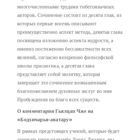
многочисленными трудами тибетоязычных
авторов. Сочинение состоит из десяти глав, из
которых первые восемь описывают
преимущественно аспект метода, девятая глава
посвящена изложению аспекта мудрости, а
именно постижению бессамостности всех
явлений, согласно воззрению философской
школы прасангика, а десятая глава
представляет собой молитву, которая
завершает это сочинение возвышенным
благопожеланием духовных заслуг во имя
Пробуждения на благо всех существ.
О комментарии Гьялцап Чже на
«Бодхичарья-аватару»
В рамках предстоящих учений, которые будет
даровать геше-лхарамба Дакпа Джампа, мы