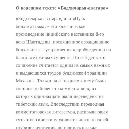
О коренном тексте «Бодхичарья-аватара»
«Бодхичарья-аватара», или «Путь
бодхисаттвы», – это классическое
произведение индийского наставника 8-го
века Шантидевы, посвященное взращиванию
бодхичитты – устремления к пробуждению на
благо всех живых существ. По сей день это
сочинение считается одним из самых важных
и выдающихся трудов буддийской традиции
Махаяны. Только на санскрите к нему было
составлено более ста комментариев, из
которых одиннадцать были переведены на
тибетский язык. Впоследствии переводная
комментаторская литература, раскрывающая
суть этого воистину удивительного по своей
глубине сочинения, дополнилась также