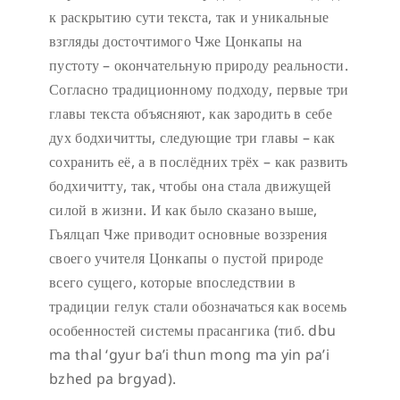
к раскрытию сути текста, так и уникальные
взгляды досточтимого Чже Цонкапы на
пустоту – окончательную природу реальности.
Согласно традиционному подходу, первые три
главы текста объясняют, как зародить в себе
дух бодхичитты, следующие три главы – как
сохранить её, а в послёдних трёх – как развить
бодхичитту, так, чтобы она стала движущей
силой в жизни. И как было сказано выше,
Гьялцап Чже приводит основные воззрения
своего учителя Цонкапы о пустой природе
всего сущего, которые впоследствии в
традиции гелук стали обозначаться как восемь
особенностей системы прасангика (тиб. dbu
ma thal ‘gyur ba’i thun mong ma yin pa’i
bzhed pa brgyad).