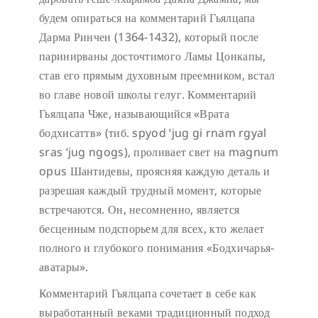
будем опираться на комментарий Гьялцапа
Дарма Ринчен (1364-1432), который после
паринирваны досточтимого Ламы Цонкапы,
став его прямым духовным преемником, встал
во главе новой школы гелуг. Комментарий
Гьялцапа Чже, называющийся «Врата
бодхисаттв» (тиб. spyod ‘jug gi rnam rgyal
sras ‘jug ngogs), проливает свет на magnum
opus Шантидевы, проясняя каждую деталь и
разрешая каждый трудный момент, которые
встречаются. Он, несомненно, является
бесценным подспорьем для всех, кто желает
полного и глубокого понимания «Бодхичарья-
аватары».
Комментарий Гьялцапа сочетает в себе как
выработанный веками традиционный подход