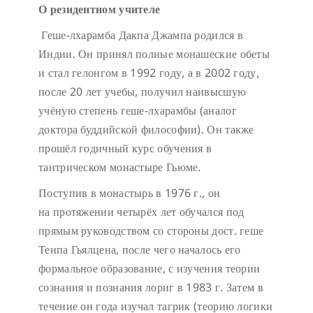
О резидентном учителе
Геше-лхарамба Дакпа Джампа родился в
Индии. Он принял полные монашеские обеты
и стал гелонгом в 1992 году, а в 2002 году,
после 20 лет учебы, получил наивысшую
учёную степень геше-лхарамбы (аналог
доктора буддийской философии). Он также
прошёл годичный курс обучения в
тантрическом монастыре Гьюме.
Поступив в монастырь в 1976 г., он
на протяжении четырёх лет обучался под
прямым руководством со стороны дост. геше
Тенпа Гьялцена, после чего началось его
формальное образование, с изучения теории
сознания и познания лориг в 1983 г. Затем в
течение он года изучал тагрик (теорию логики