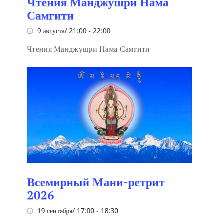
Чтения Манджушри Нама
Самгити
9 августа/ 21:00
-
22:00
Чтения Манджушри Нама Самгити
Всемирный Мани-ретрит
2026
19 сентября/ 17:00
-
18:30