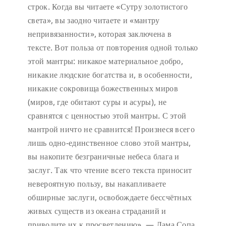
строк. Когда вы читаете «Сутру золотистого
света», вы заодно читаете и «мантру
непривязанности», которая заключена в
тексте. Вот польза от повторения одной только
этой мантры: никакое материальное добро,
никакие людские богатства и, в особенности,
никакие сокровища божественных миров
(миров, где обитают суры и асуры), не
сравнятся с ценностью этой мантры. С этой
мантрой ничто не сравнится! Произнеся всего
лишь одно-единственное слово этой мантры,
вы накопите безграничные небеса блага и
заслуг. Так что чтение всего текста приносит
невероятную пользу, вы накапливаете
обширные заслуги, освобождаете бессчётных
живых существ из океана страданий и
приводите их к просветлению». — Лама Сопа