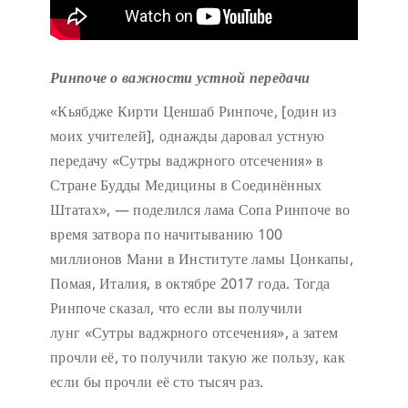
Ринпоче о важности устной передачи
«Кьябдже Кирти Ценшаб Ринпоче, [один из
моих учителей], однажды даровал устную
передачу «Сутры ваджрного отсечения» в
Стране Будды Медицины в Соединённых
Штатах», — поделился лама Сопа Ринпоче во
время затвора по начитыванию 100
миллионов Мани в Институте ламы Цонкапы,
Помая, Италия, в октябре 2017 года. Тогда
Ринпоче сказал, что если вы получили
лунг «Сутры ваджрного отсечения», а затем
прочли её, то получили такую же пользу, как
если бы прочли её сто тысяч раз.