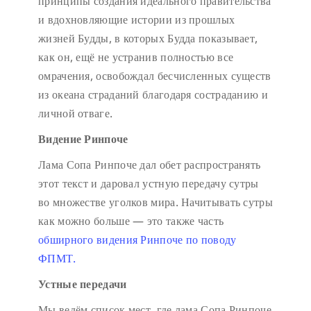
принципы создания идеального правительства
и вдохновляющие истории из прошлых
жизней Будды, в которых Будда показывает,
как он, ещё не устранив полностью все
омрачения, освобождал бесчисленных существ
из океана страданий благодаря состраданию и
личной отваге.
Видение Ринпоче
Лама Сопа Ринпоче дал обет распространять
этот текст и даровал устную передачу сутры
во множестве уголков мира. Начитывать сутры
как можно больше — это также часть
обширного видения Ринпоче по поводу
ФПМТ.
Устные передачи
Мы ведём список мест, где лама Сопа Ринпоче