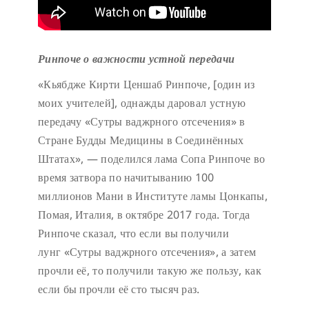
Ринпоче о важности устной передачи
«Кьябдже Кирти Ценшаб Ринпоче, [один из
моих учителей], однажды даровал устную
передачу «Сутры ваджрного отсечения» в
Стране Будды Медицины в Соединённых
Штатах», — поделился лама Сопа Ринпоче во
время затвора по начитыванию 100
миллионов Мани в Институте ламы Цонкапы,
Помая, Италия, в октябре 2017 года. Тогда
Ринпоче сказал, что если вы получили
лунг «Сутры ваджрного отсечения», а затем
прочли её, то получили такую же пользу, как
если бы прочли её сто тысяч раз.