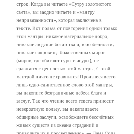
строк. Когда вы читаете «Сутру золотистого
света», вы заодно читаете и «мантру
непривязанности», которая заключена в
тексте. Вот польза от повторения одной только
этой мантры: никакое материальное добро,
никакие людские богатства и, в особенности,
никакие сокровища божественных миров
(миров, где обитают суры и асуры), не
сравнятся с ценностью этой мантры. С этой
мантрой ничто не сравнится! Произнеся всего
лишь одно-единственное слово этой мантры,
вы накопите безграничные небеса блага и
заслуг. Так что чтение всего текста приносит
невероятную пользу, вы накапливаете
обширные заслуги, освобождаете бессчётных
живых существ из океана страданий и
приводите их к просветлению». — Лама Сопа