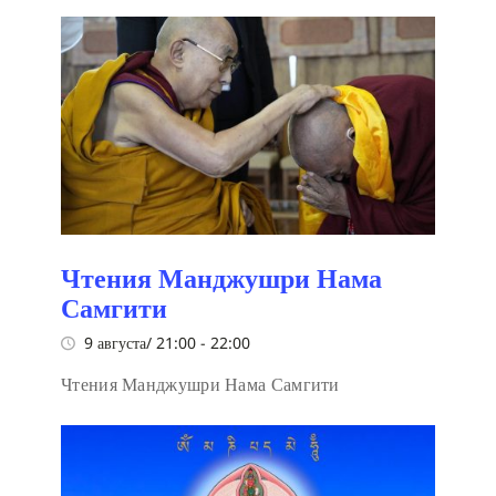
Чтения Манджушри Нама
Самгити
9 августа/ 21:00
-
22:00
Чтения Манджушри Нама Самгити