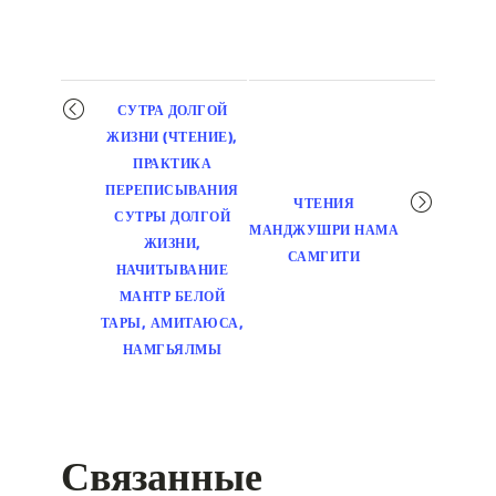
Мероприятие
СУТРА ДОЛГОЙ
навигация
ЖИЗНИ (ЧТЕНИЕ),
ПРАКТИКА
ПЕРЕПИСЫВАНИЯ
ЧТЕНИЯ
СУТРЫ ДОЛГОЙ
МАНДЖУШРИ НАМА
ЖИЗНИ,
САМГИТИ
НАЧИТЫВАНИЕ
МАНТР БЕЛОЙ
ТАРЫ, АМИТАЮСА,
НАМГЬЯЛМЫ
Связанные