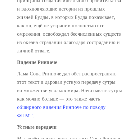
принципы создания идеального правительства
и вдохновляющие истории из прошлых
жизней Будды, в которых Будда показывает,
как он, ещё не устранив полностью все
омрачения, освобождал бесчисленных существ
из океана страданий благодаря состраданию и
личной отваге.
Видение Ринпоче
Лама Сопа Ринпоче дал обет распространять
этот текст и даровал устную передачу сутры
во множестве уголков мира. Начитывать сутры
как можно больше — это также часть
обширного видения Ринпоче по поводу
ФПМТ.
Устные передачи
Мы ведём список мест, где лама Сопа Ринпоче