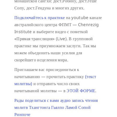
монашеской сангхи: дост.Робину, дост.геше
Сопу, дост.Гендуна и многих других.
Подключайтесь к практике
на youtube канале
австралийского центра ФПМТ — Chenrezig
Institute и выберите видео с пометкой
«Прямая трансляция» (Live).
В групповой
практике мы приумножаем заслуги. Так мы
можем объединить наши усилия для
скорейшего исцеления мира.
Приглашаем вас присоединиться к
начитыванию — прочитать практику
(текст
молитвы)
и отправить число своих
начитываний молитвы — в
ЭТОЙ ФОРМЕ
.
Рады поделиться с вами аудио запись чтения
молитв Тхангтонга Гьялпо Ламой Сопой
Ринпоче