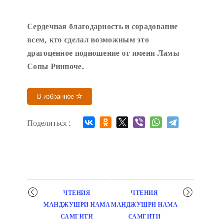
Сердечн
ая благодарность и сорадование
всем, кто сделал возможным это
драгоценное подношение от имени Ламы
Сопы Ринпоче
.
В избранное
Поделиться :
Мероприятие
ЧТЕНИЯ
ЧТЕНИЯ
навигация
МАНДЖУШРИ НАМА
МАНДЖУШРИ НАМА
САМГИТИ
САМГИТИ