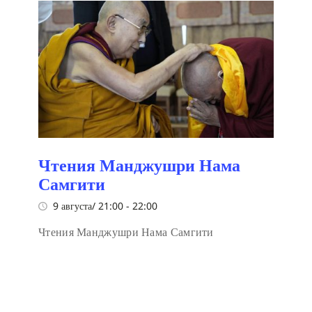
Чтения Манджушри Нама
Самгити
9 августа/ 21:00
-
22:00
Чтения Манджушри Нама Самгити