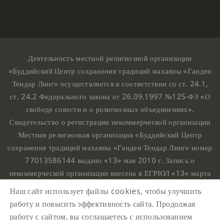
Деятельность местной религиозной организации
«Буддийский Центр сохранения традиций махаяны «Ганден
Тендар Линг» осуществляется в соответствии со ст. 24.1,
ст. 24.2 Федерального закона от 26.09.1997 №125-ФЗ «О
свободе совести и о религиозных объединениях».
Свидетельство о регистрации некоммерческой организации
Местная религиозная организация «Буддийский Центр
сохранения традиций махаяны «Ганден Тендар Линг» номер
77013586144 выдано «13» мая 2010 г. Запись о
некоммерческой организации внесена в ЕГРЮЛ «13» марта
2010 г. за основным государственным регистрационным
Наш сайт использует файлы cookies, чтобы улучшить
номером 1107799015708.
работу и повысить эффективность сайта. Продолжая
Ганден Тендар Линг © 2020 Все права защищены
работу с сайтом, вы соглашаетесь с использованием