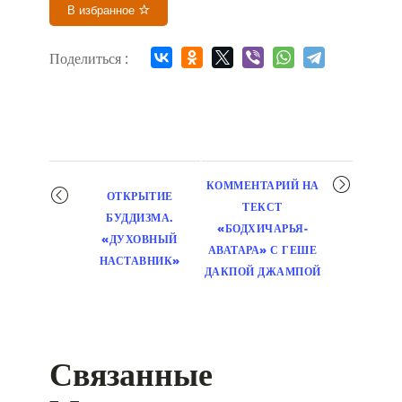
В избранное
Поделиться :
Мероприятие
КОММЕНТАРИЙ НА
ОТКРЫТИЕ
навигация
ТЕКСТ
БУДДИЗМА.
«БОДХИЧАРЬЯ-
«ДУХОВНЫЙ
АВАТАРА» С ГЕШЕ
НАСТАВНИК»
ДАКПОЙ ДЖАМПОЙ
Связанные