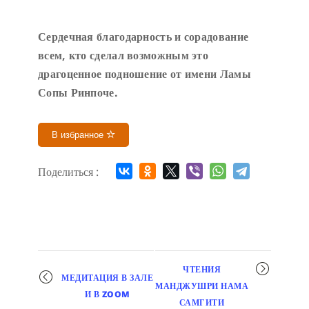
Сердечн
ая благодарность и сорадование
всем, кто сделал возможным это
драгоценное подношение от имени Ламы
Сопы Ринпоче
.
В избранное
Поделиться :
Мероприятие
ЧТЕНИЯ
МЕДИТАЦИЯ В ЗАЛЕ
навигация
МАНДЖУШРИ НАМА
И В ZOOM
САМГИТИ