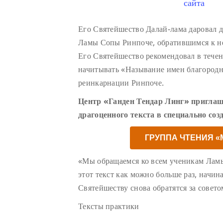
сайта
Его Святейшество Далай-лама даровал 
Ламы Сопы Ринпоче, обратившимся к н
Его Святейшество рекомендовал в тече
начитывать «Называние имен благород
реинкарнации Ринпоче.
Центр «Ганден Тендар Линг» приглаш
драгоценного текста в специально соз
ГРУППА ЧТЕНИЯ 
«Мы обращаемся ко всем ученикам Лам
этот текст как можно больше раз, начин
Святейшеству снова обратятся за совето
Тексты практики