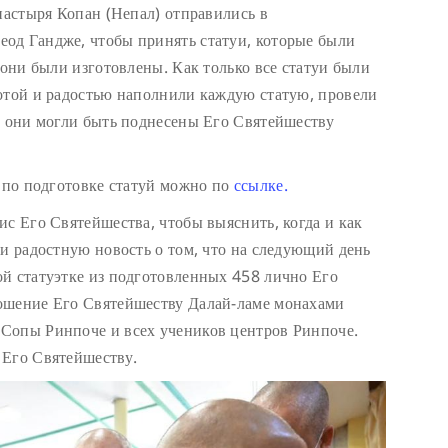
настыря Копан (Непал) отправились в
од Гандже, чтобы принять статуи, которые были
 они были изготовлены. Как только все статуи были
отой и радостью наполнили каждую статую, провели
ы они могли быть поднесены Его Святейшеству
т по подготовке статуй можно по
ссылке.
ис Его Святейшества, чтобы выяснить, когда и как
ли радостную новость о том, что на следующий день
й статуэтке из подготовленных 458 лично Его
ошение Его Святейшеству Далай-ламе монахами
Сопы Ринпоче и всех учеников центров Ринпоче.
 Его Святейшеству.