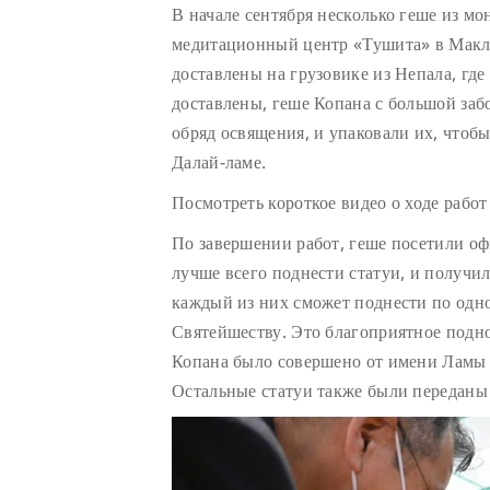
В начале сентября несколько геше из мо
медитационный центр «Тушита» в Макле
доставлены на грузовике из Непала, где
доставлены, геше Копана с большой заб
обряд освящения, и упаковали их, чтоб
Далай-ламе.
Посмотреть короткое видео о ходе рабо
По завершении работ, геше посетили оф
лучше всего поднести статуи, и получи
каждый из них сможет поднести по одно
Святейшеству. Это благоприятное подн
Копана было совершено от имени Ламы 
Остальные статуи также были переданы