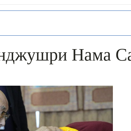
нджушри Нама С