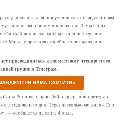
драгоценные наставления ученикам и последователям
ему с вопросом о новом воплощении Ламы Сопы.
ние ближайших нескольких месяцев непрерывно
ного Манджушри» для скорейшего возвращения
ает присоединиться к совместному чтению этого
данной группе в Телеграм.
«МАНДЖУШРИ НАМА САМГИТИ»
ы Сопы Ринпоче с просьбой непрерывно повторять
ая с сегодняшнего дня. Через несколько месяцев к Его
м», — сообщается на сайте Фонда.