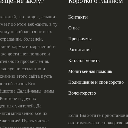
вящение заслуг
Коротко о главном
 каждый, кто видит, слышит
Контакты
мает об этом веб-сайте, в ту
О нас
унду освободится от всех
Программы
страданий, болезней,
ивной кармы и омрачений и
Расписание
 же достигнет полного и
Каталог молитв
ательного просветления.
 заслуг по созданию и
Молитвенная помощь
ржанию этого сайта пусть
Подношение и спонсорство
 долгой жизнь Его
йшества Далай-ламы, ламы
Волонтерство
Ринпоче и других
ценных учителей. Да
нятся мгновенно все их
Если Вы хотите приостанови
е желания! Пусть чистое
систематические пожертвова
е Будды и учения ламы