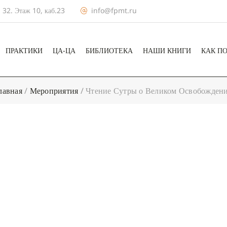
 32. Этаж 10, каб.23
info@fpmt.ru
ПРАКТИКИ
ЦА-ЦА
БИБЛИОТЕКА
НАШИ КНИГИ
КАК П
лавная
/
Мероприятия
/
Чтение Сутры о Великом Освобожден
+ КАЛЕНДА