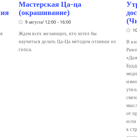
Мастерская Ца-ца
Ут
ния
(окрашивание)
до
(Ч
9 августа/ 12:00
-
16:00
10
ся
Ждем всех желающих, кто хотел бы
научиться делать Ца-Ца методом отливки из
В кн
гипса.
Ринп
«Даж
Будд
меди
изме
утих
смен
мысл
от п
если
к ст
дале