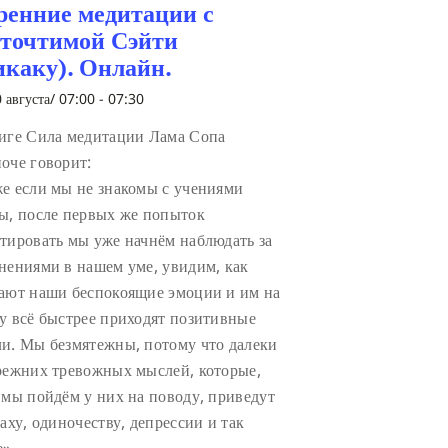
ренние медитации с
сточтимой Сэйти
икаку). Онлайн.
 августа/ 07:00
-
07:30
иге Сила медитации Лама Сопа
оче говорит:
е если мы не знакомы с учениями
ы, после первых же попыток
тировать мы уже начнём наблюдать за
нениями в нашем уме, увидим, как
ают наши беспокоящие эмоции и им на
у всё быстрее приходят позитивные
и. Мы безмятежны, потому что далеки
режних тревожных мыслей, которые,
 мы пойдём у них на поводу, приведут
раху, одиночеству, депрессии и так
е».