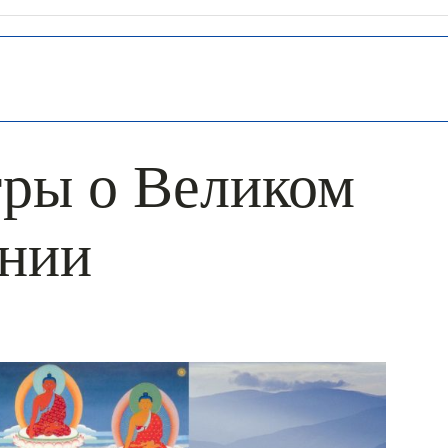
тры о Великом
нии