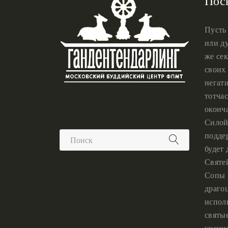
Пос
Пусть
или ду
же сек
своих 
негат
тотчас
оконч
Силой
подде
будет
Святе
Сопы 
драго
испол
святы
учени