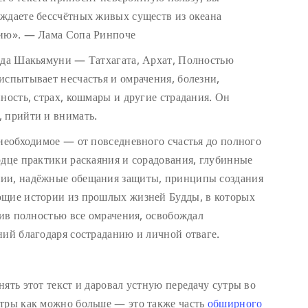
ждаете бессчётных живых существ из океана
нию». — Лама Сопа Ринпоче
удда Шакьямуни — Татхагата, Архат, Полностью
испытывает несчастья и омрачения, болезни,
ность, страх, кошмары и другие страдания. Он
 прийти и внимать.
 необходимое — от повседневного счастья до полного
рдце практики раскаяния и сорадования, глубинные
нии, надёжные обещания защиты, принципы создания
ющие истории из прошлых жизней Будды, в которых
нив полностью все омрачения, освобождал
ний благодаря состраданию и личной отваге.
ять этот текст и даровал устную передачу сутры во
утры как можно больше — это также часть
обширного