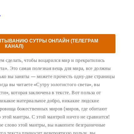
ь
ИТЫВАНИЮ СУТРЫ ОНЛАЙН (ТЕЛЕГРАМ
КАНАЛ)
м сделать, чтобы воцарился мир и прекратились
та». Это самая полезная вещь для мира, все должны
лько вы заняты — можете прочесть одну-две страницы
огда вы читаете «Сутру золотистого света», вы
ти», которая заключена в тексте. Вот польза от
никакое материальное добро, никакие людские
окровища божественных миров (миров, где обитают
ю этой мантры. С этой мантрой ничто не сравнится!
е слово этой мантры, вы накопите безграничные
сего текста приносит невероятную пользу, вы