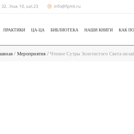
 32. Этаж 10, каб.23
info@fpmt.ru
ПРАКТИКИ
ЦА-ЦА
БИБЛИОТЕКА
НАШИ КНИГИ
КАК П
лавная
/
Мероприятия
/
Чтение Сутры Золотистого Света онла
+ КАЛЕНДА