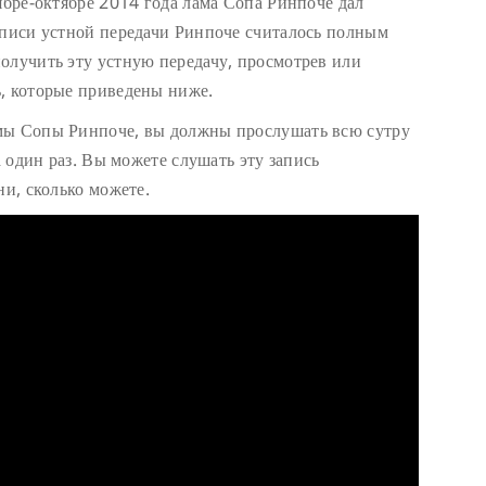
ябре-октябре 2014 года лама Сопа Ринпоче дал
аписи устной передачи Ринпоче считалось полным
олучить эту устную передачу, просмотрев или
, которые приведены ниже.
мы Сопы Ринпоче, вы должны прослушать всю сутру
а один раз. Вы можете слушать эту запись
ни, сколько можете.