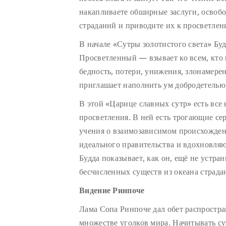
накапливаете обширные заслуги, освобо
страданий и приводите их к просветле
В начале «Сутры золотистого света» Б
Просветленный — взывает ко всем, кто 
бедность, потери, унижения, злонамерен
приглашает наполнить ум добродетелью,
В этой «Царице славных сутр» есть все
просветления. В ней есть трогающие се
учения о взаимозависимом происхожде
идеального правительства и вдохновля
Будда показывает, как он, ещё не устра
бесчисленных существ из океана страда
Видение Ринпоче
Лама Сопа Ринпоче дал обет распростран
множестве уголков мира. Начитывать с