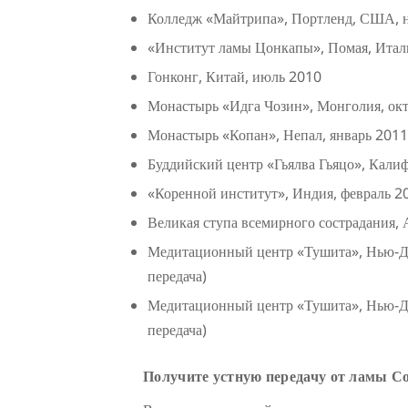
Колледж «Майтрипа», Портленд, США, 
«Институт ламы Цонкапы», Помая, Итал
Гонконг, Китай, июль 2010
Монастырь «Идга Чозин», Монголия, октя
Монастырь «Копан», Непал, январь 2011 
Буддийский центр «Гьялва Гьяцо», Кали
«Коренной институт», Индия, февраль 20
Великая ступа всемирного сострадания, А
Медитационный центр «Тушита», Нью-Де
передача)
Медитационный центр «Тушита», Нью-Де
передача)
Получите устную передачу от ламы С