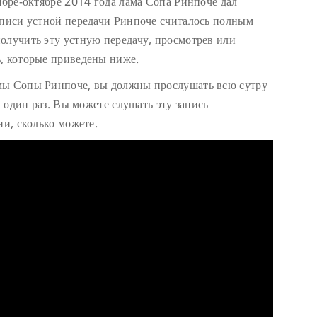
ябре-октябре 2014 года лама Сопа Ринпоче дал
аписи устной передачи Ринпоче считалось полным
олучить эту устную передачу, просмотрев или
, которые приведены ниже.
мы Сопы Ринпоче, вы должны прослушать всю сутру
а один раз. Вы можете слушать эту запись
ни, сколько можете.