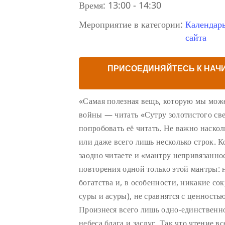
Время:
13:00 - 14:30
Мероприятие в категории:
Календар
сайта
ПРИСОЕДИНЯЙТЕСЬ К НАЧ
«Самая полезная вещь, которую мы може
войны — читать «Сутру золотистого све
попробовать её читать. Не важно наско
или даже всего лишь несколько строк. К
заодно читаете и «мантру непривязаннос
повторения одной только этой мантры: 
богатства и, в особенности, никакие с
суры и асуры), не сравнятся с ценность
Произнеся всего лишь одно-единственно
небеса блага и заслуг. Так что чтение в