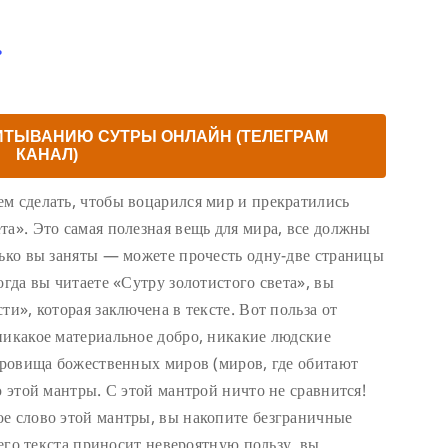
ь
ИТЫВАНИЮ СУТРЫ ОНЛАЙН (ТЕЛЕГРАМ
КАНАЛ)
м сделать, чтобы воцарился мир и прекратились
та». Это самая полезная вещь для мира, все должны
лько вы заняты — можете прочесть одну-две страницы
огда вы читаете «Сутру золотистого света», вы
ти», которая заключена в тексте. Вот польза от
никакое материальное добро, никакие людские
окровища божественных миров (миров, где обитают
ю этой мантры. С этой мантрой ничто не сравнится!
е слово этой мантры, вы накопите безграничные
сего текста приносит невероятную пользу, вы