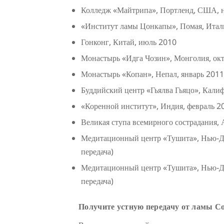
Колледж «Майтрипа», Портленд, США, 
«Институт ламы Цонкапы», Помая, Итал
Гонконг, Китай, июль 2010
Монастырь «Идга Чозин», Монголия, октя
Монастырь «Копан», Непал, январь 2011 
Буддийский центр «Гьялва Гьяцо», Кали
«Коренной институт», Индия, февраль 20
Великая ступа всемирного сострадания, А
Медитационный центр «Тушита», Нью-Де
передача)
Медитационный центр «Тушита», Нью-Де
передача)
Получите устную передачу от ламы С