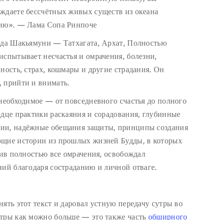
ждаете бессчётных живых существ из океана
нию». — Лама Сопа Ринпоче
удда Шакьямуни — Татхагата, Архат, Полностью
испытывает несчастья и омрачения, болезни,
ность, страх, кошмары и другие страдания. Он
 прийти и внимать.
 необходимое — от повседневного счастья до полного
рдце практики раскаяния и сорадования, глубинные
нии, надёжные обещания защиты, принципы создания
ющие истории из прошлых жизней Будды, в которых
нив полностью все омрачения, освобождал
ний благодаря состраданию и личной отваге.
ять этот текст и даровал устную передачу сутры во
утры как можно больше — это также часть
обширного