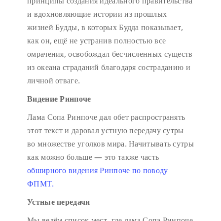
принципы создания идеального правительства
и вдохновляющие истории из прошлых
жизней Будды, в которых Будда показывает,
как он, ещё не устранив полностью все
омрачения, освобождал бесчисленных существ
из океана страданий благодаря состраданию и
личной отваге.
Видение Ринпоче
Лама Сопа Ринпоче дал обет распространять
этот текст и даровал устную передачу сутры
во множестве уголков мира. Начитывать сутры
как можно больше — это также часть
обширного видения Ринпоче по поводу
ФПМТ.
Устные передачи
Мы ведём список мест, где лама Сопа Ринпоче