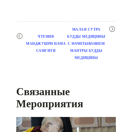
Мероприятие
МАЛАЯ СУТРА
навигация
ЧТЕНИЯ
БУДДЫ МЕДИЦИНЫ
МАНДЖУШРИ НАМА
С НАЧИТЫВАНИЕМ
САМГИТИ
МАНТРЫ БУДДЫ
МЕДИЦИНЫ
Связанные
Мероприятия