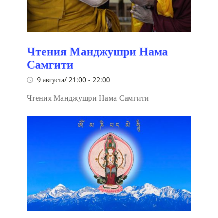
Чтения Манджушри Нама
Самгити
9 августа/ 21:00
-
22:00
Чтения Манджушри Нама Самгити