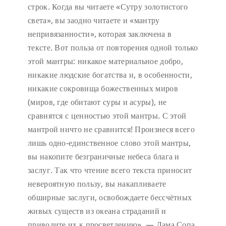
строк. Когда вы читаете «Сутру золотистого
света», вы заодно читаете и «мантру
непривязанности», которая заключена в
тексте. Вот польза от повторения одной только
этой мантры: никакое материальное добро,
никакие людские богатства и, в особенности,
никакие сокровища божественных миров
(миров, где обитают суры и асуры), не
сравнятся с ценностью этой мантры. С этой
мантрой ничто не сравнится! Произнеся всего
лишь одно-единственное слово этой мантры,
вы накопите безграничные небеса блага и
заслуг. Так что чтение всего текста приносит
невероятную пользу, вы накапливаете
обширные заслуги, освобождаете бессчётных
живых существ из океана страданий и
приводите их к просветлению». — Лама Сопа