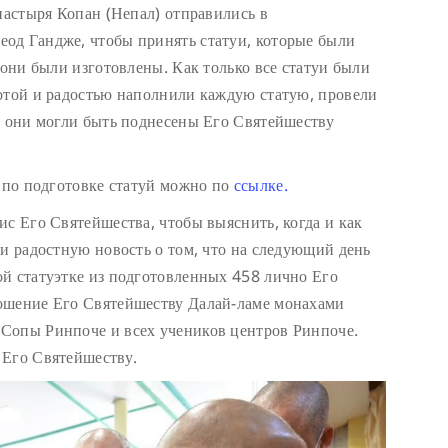
настыря Копан (Непал) отправились в
од Гандже, чтобы принять статуи, которые были
 они были изготовлены. Как только все статуи были
отой и радостью наполнили каждую статую, провели
ы они могли быть поднесены Его Святейшеству
т по подготовке статуй можно по
ссылке.
ис Его Святейшества, чтобы выяснить, когда и как
ли радостную новость о том, что на следующий день
й статуэтке из подготовленных 458 лично Его
ошение Его Святейшеству Далай-ламе монахами
Сопы Ринпоче и всех учеников центров Ринпоче.
 Его Святейшеству.