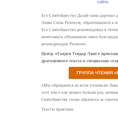
сайта
Его Святейшество Далай-лама даровал 
Ламы Сопы Ринпоче, обратившимся к н
Его Святейшество рекомендовал в тече
начитывать «Называние имен благород
реинкарнации Ринпоче.
Центр «Ганден Тендар Линг» приглаш
драгоценного текста в специально соз
ГРУППА ЧТЕНИЯ 
«Мы обращаемся ко всем ученикам Лам
этот текст как можно больше раз, начин
Святейшеству снова обратятся за совето
Тексты практики