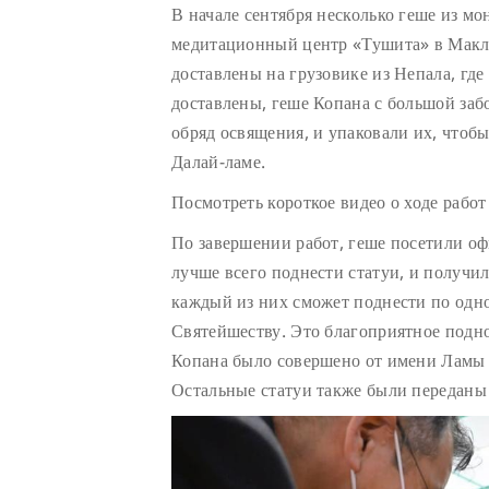
В начале сентября несколько геше из мо
медитационный центр «Тушита» в Макле
доставлены на грузовике из Непала, где
доставлены, геше Копана с большой заб
обряд освящения, и упаковали их, чтоб
Далай-ламе.
Посмотреть короткое видео о ходе рабо
По завершении работ, геше посетили оф
лучше всего поднести статуи, и получи
каждый из них сможет поднести по одно
Святейшеству. Это благоприятное подн
Копана было совершено от имени Ламы 
Остальные статуи также были переданы