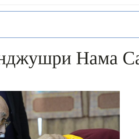
нджушри Нама С