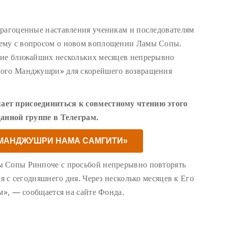
драгоценные наставления ученикам и последователям
ему с вопросом о новом воплощении Ламы Сопы.
ние ближайших нескольких месяцев непрерывно
ного Манджушри» для скорейшего возвращения
ает присоединиться к совместному чтению этого
данной группе в Телеграм.
«МАНДЖУШРИ НАМА САМГИТИ»
ы Сопы Ринпоче с просьбой непрерывно повторять
ая с сегодняшнего дня. Через несколько месяцев к Его
м», — сообщается на сайте Фонда.