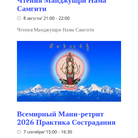
Чтения Манджушри Нама
Самгити
8 августа/ 21:00
-
22:00
Чтения Манджушри Нама Самгити
Всемирный Мани-ретрит
2026 Практика Сострадания
7 сентября/ 15:00
-
16:30