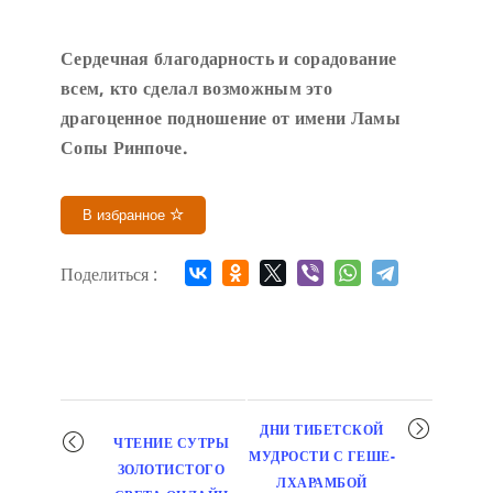
Сердечн
ая благодарность и сорадование
всем, кто сделал возможным это
драгоценное подношение от имени Ламы
Сопы Ринпоче
.
В избранное
Поделиться :
Мероприятие
ДНИ ТИБЕТСКОЙ
ЧТЕНИЕ СУТРЫ
навигация
МУДРОСТИ С ГЕШЕ-
ЗОЛОТИСТОГО
ЛХАРАМБОЙ