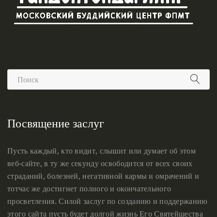
Посвящение заслуг
Пусть каждый, кто видит, слышит или думает об этом
веб-сайте, в ту же секунду освободится от всех своих
страданий, болезней, негативной кармы и омрачений и
тотчас же достигнет полного и окончательного
просветления. Силой заслуг по созданию и поддержанию
этого сайта пусть будет долгой жизнь Его Святейшества