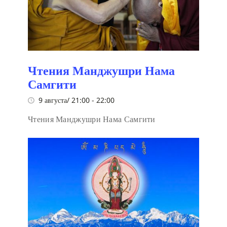
Чтения Манджушри Нама
Самгити
9 августа/ 21:00
-
22:00
Чтения Манджушри Нама Самгити