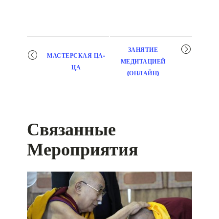
Мероприятие
ЗАНЯТИЕ
МАСТЕРСКАЯ ЦА-
навигация
МЕДИТАЦИЕЙ
ЦА
(ОНЛАЙН)
Связанные
Мероприятия