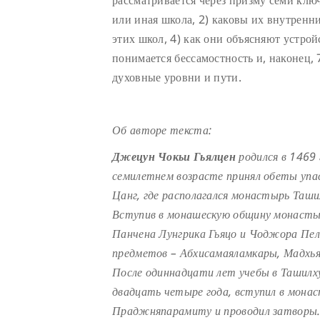
или иная школа, 2) каковы их внутренн
этих школ, 4) как они объясняют устройс
понимается бессамостность и, наконец, 
духовные уровни и пути.
Об авторе текста:
Джецун Чокьи Гьялцен
родился в 1469 
семилетнем возрасте принял обеты упа
Цанг, где располагался монастырь Таши
Вступив в монашескую общину монастыр
Панчена Лунгрика Гьяцо и Чоджора Пел
предметов – Абхисамаяламкары, Мадхья
После одиннадцати лет учебы в Ташилху
двадцать четыре года, вступил в монас
Праджняпарамиту и проводил затворы.