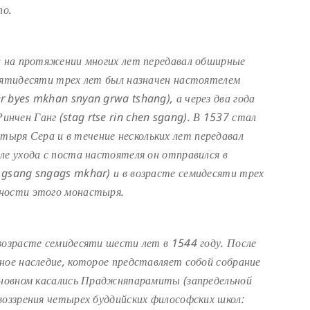
по.
 и на протяжении многих лет передавал обширные
 пятидесяти трех лет был назначен настоятелем
 byes mkhan snyan grwa tshang), а через два года
чен Ганг (stag rtse rin chen sgang). В 1537 стал
ря Сера и в течение нескольких лет передавал
ле ухода с поста настоятеля он отправился в
 gsang sngags mkhar) и в возрасте семидесяти трех
нности этого монастыря.
возрасте семидесяти шести лет в 1544 году. После
ное наследие, которое представляет собой собрание
основном касались Праджняпарамиты (запредельной
воззрения четырех буддийских философских школ: