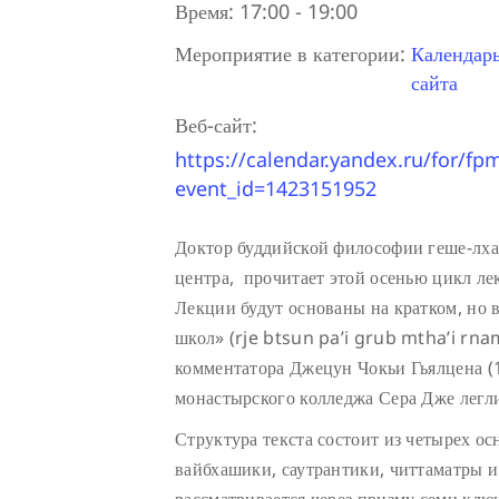
Время:
17:00 - 19:00
Мероприятие в категории:
Календар
сайта
Веб-сайт:
https://calendar.yandex.ru/for/fp
event_id=1423151952
Доктор буддийской философии геше-лха
центра, прочитает этой осенью цикл ле
Лекции будут основаны на кратком, но 
школ» (rje btsun pa’i grub mtha’i rna
комментатора Джецун Чокьи Гьялцена (
монастырского колледжа Сера Дже легли
Структура текста состоит из четырех о
вайбхашики, саутрантики, читтаматры 
рассматривается через призму семи ключ