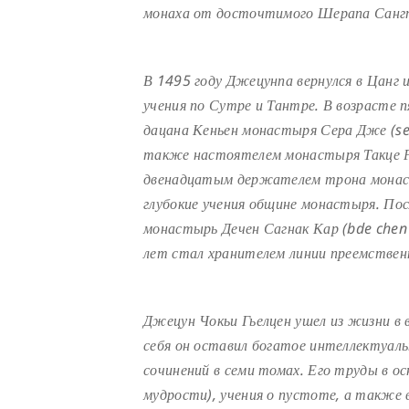
монаха от досточтимого Шерапа Санг
В 1495 году Джецунпа вернулся в Цанг
учения по Сутре и Тантре. В возрасте
дацана Кеньен монастыря Сера Дже (ser
также настоятелем монастыря Такце Рин
двенадцатым держателем трона монасты
глубокие учения общине монастыря. Пос
монастырь Дечен Сагнак Кар (bde chen
лет стал хранителем линии преемстве
Джецун Чокьи Гьелцен ушел из жизни в 
себя он оставил богатое интеллектуаль
сочинений в семи томах. Его труды в 
мудрости), учения о пустоте, а также 