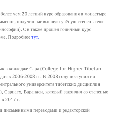
более чем 20 летний курс образования в монастыре
заменов, получил наивысшую учёную степень геше-
философии). Он также прошел годичный курс
юме. Подробнее
тут.
ык в колледже Сара (College for Higher Tibetan
дия в 2006-2008 гг. В 2008 году поступил на
ентрального университета тибетских дисциплин
), Сарнатх, Варанаси, который закончил со степенью
 в 2017 г.
 и письменными переводами и редакторской