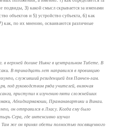
ие подвиды, 3) какой смысл скрывается за именами
тво объектов и 5) устройство субъекта, 6) как
7) как, по их мнению, осваиваются различные
г. в верхней долине Ньянг в центральном Тибете. В
саки. В тринадцать лет направился в провинцию
лхунпо, служивший резиденцией для Панчен-лам.
я, под руководством ряда учителей, включая
санга, приступил к изучению пяти сложнейших
маки, Абхидхармакоши, Праманавартики и Винаи.
нпо, он отправился в Лхасу. Когда ему было
тырь Сера, где интенсивно изучал
 Там же он принял обеты полностью посвященного