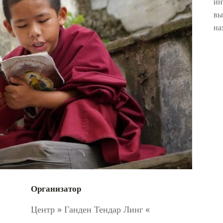
ин
вы
на
Организатор
Центр » Ганден Тендар Линг «