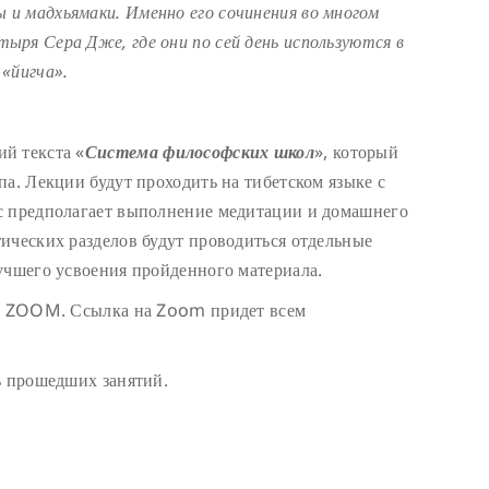
и мадхьямаки. Именно его сочинения во многом
ыря Сера Дже, где они по сей день используются в
«йигча».
й текста «
Система философских школ
», который
па. Лекции будут проходить на тибетском языке с
с предполагает выполнение медитации и домашнего
ических разделов будут проводиться отдельные
учшего усвоения пройденного материала.
ме ZOOM. Ссылка на Zoom придет всем
сь прошедших занятий.