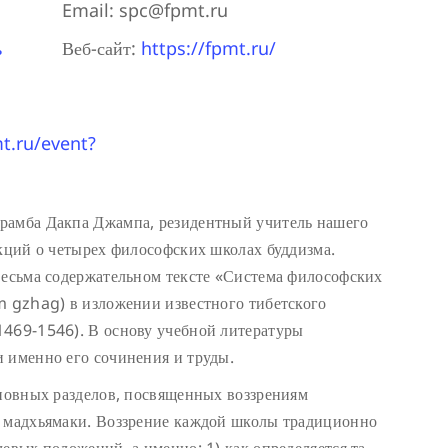
Email:
spc@fpmt.ru
ь
Веб-сайт:
https://fpmt.ru/
mt.ru/event?
рамба Дакпа Джампа, резидентный учитель нашего
кций о четырех философских школах буддизма.
весьма содержательном тексте «Система философских
m gzhag) в изложении известного тибетского
1469-1546). В основу учебной литературы
 именно его сочинения и труды.
сновных разделов, посвященных воззрениям
и мадхьямаки. Воззрение каждой школы традиционно
евых положений, а именно: 1) как определяется та