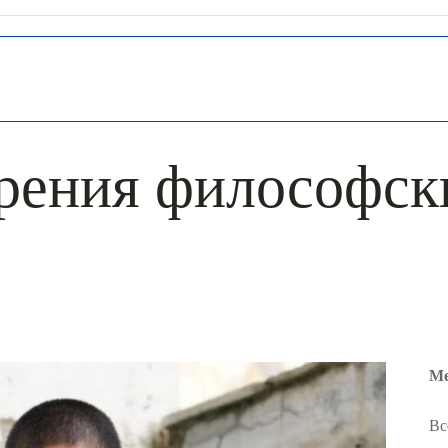
зрения философск
Ме
Вс