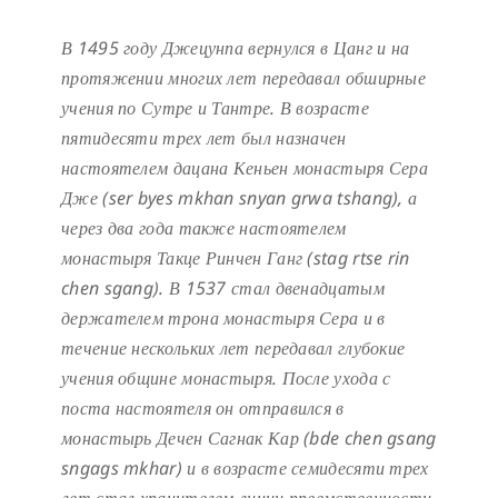
В 1495 году Джецунпа вернулся в Цанг и на
протяжении многих лет передавал обширные
учения по Сутре и Тантре. В возрасте
пятидесяти трех лет был назначен
настоятелем дацана Кеньен монастыря Сера
Дже (ser byes mkhan snyan grwa tshang), а
через два года также настоятелем
монастыря Такце Ринчен Ганг (stag rtse rin
chen sgang). В 1537 стал двенадцатым
держателем трона монастыря Сера и в
течение нескольких лет передавал глубокие
учения общине монастыря. После ухода с
поста настоятеля он отправился в
монастырь Дечен Сагнак Кар (bde chen gsang
sngags mkhar) и в возрасте семидесяти трех