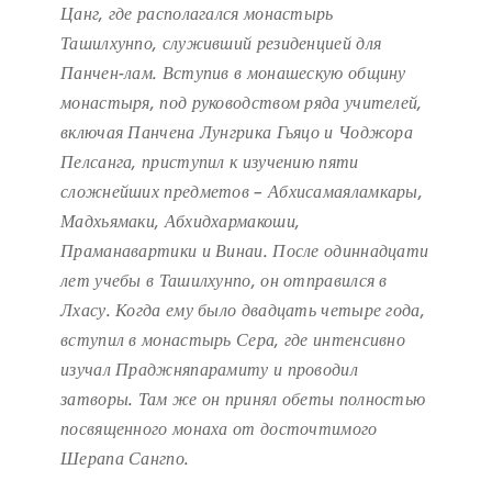
Цанг, где располагался монастырь
Ташилхунпо, служивший резиденцией для
Панчен-лам. Вступив в монашескую общину
монастыря, под руководством ряда учителей,
включая Панчена Лунгрика Гьяцо и Чоджора
Пелсанга, приступил к изучению пяти
сложнейших предметов – Абхисамаяламкары,
Мадхьямаки, Абхидхармакоши,
Праманавартики и Винаи. После одиннадцати
лет учебы в Ташилхунпо, он отправился в
Лхасу. Когда ему было двадцать четыре года,
вступил в монастырь Сера, где интенсивно
изучал Праджняпарамиту и проводил
затворы. Там же он принял обеты полностью
посвященного монаха от досточтимого
Шерапа Сангпо.