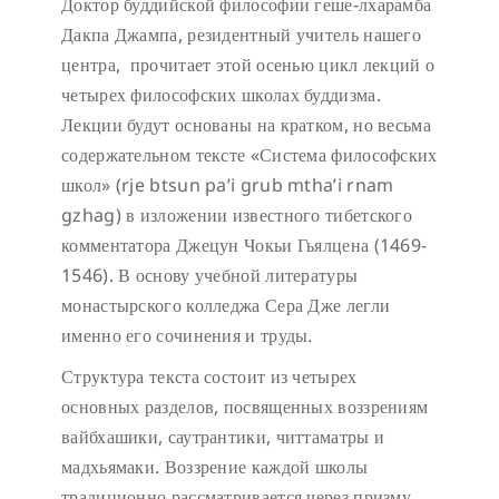
Доктор буддийской философии геше-лхарамба
Дакпа Джампа, резидентный учитель нашего
центра, прочитает этой осенью цикл лекций о
четырех философских школах буддизма.
Лекции будут основаны на кратком, но весьма
содержательном тексте «Система философских
школ» (rje btsun pa’i grub mtha’i rnam
gzhag) в изложении известного тибетского
комментатора Джецун Чокьи Гьялцена (1469-
1546). В основу учебной литературы
монастырского колледжа Сера Дже легли
именно его сочинения и труды.
Структура текста состоит из четырех
основных разделов, посвященных воззрениям
вайбхашики, саутрантики, читтаматры и
мадхьямаки. Воззрение каждой школы
традиционно рассматривается через призму