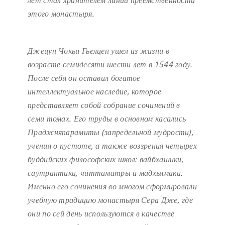
лет стал хранителем линии преемственности
этого монастыря.
Джецун Чокьи Гьелцен ушел из жизни в
возрасте семидесяти шести лет в 1544 году.
После себя он оставил богатое
интеллектуальное наследие, которое
представляет собой собрание сочинений в
семи томах. Его труды в основном касались
Праджняпарамиты (запредельной мудрости),
учения о пустоте, а также воззрения четырех
буддийских философских школ: вайбхашики,
саутрантики, читтаматры и мадхьямаки.
Именно его сочинения во многом сформировали
учебную традицию монастыря Сера Дже, где
они по сей день используются в качестве