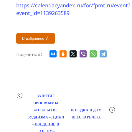
https://calendar.yandex.ru/for/fpmt.ru/event?
event_id=1139263589
В избранное
Поделиться :
Мероприятие
ЗАНЯТИЕ
навигация
ПРОГРАММЫ
«ОТКРЫТИЕ
ПОЕЗДКА В ДОМ
БУДДИЗМА», ЦИКЛ
ПРЕСТАРЕЛЫХ
«ВВЕДЕНИЕ В
ТАНТРУ»