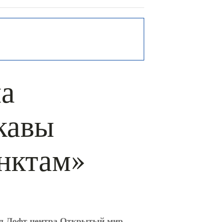
на
кавы
унктам»
л Лофт центра Открытый мир