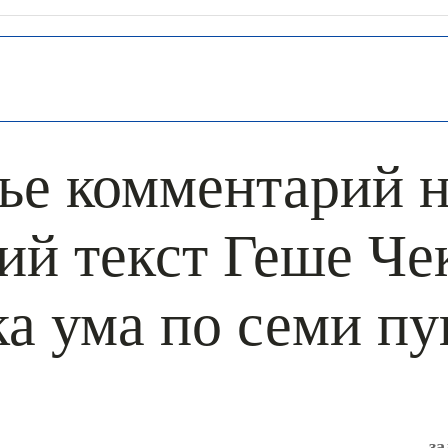
ье комментарий 
ий текст Геше Че
а ума по семи п
за