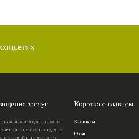
 соцсетях
вящение заслуг
Коротко о главном
 каждый, кто видит, слышит
Контакты
мает об этом веб-сайте, в ту
О нас
унду освободится от всех