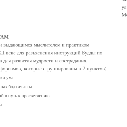
ул
М
ТАМ
ан выдающимся мыслителем и практиком
II веке для разъяснения инструкций Будды по
 для развития мудрости и сострадания.
форизмов, которые сгруппированы в 7 пунктов:
вки ума
типах бодхичитты
й в путь к просветлению
и