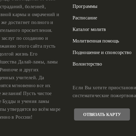
Программы
страданий, болезней,
ивной кармы и омрачений и
Расписание
 же достигнет полного и
Каталог молитв
ательного просветления.
 заслуг по созданию и
Молитвенная помощь
ржанию этого сайта пусть
Подношение и спонсорство
 долгой жизнь Его
йшества Далай-ламы, ламы
Волонтерство
Ринпоче и других
ценных учителей. Да
нятся мгновенно все их
Если Вы хотите приостанови
е желания! Пусть чистое
систематические пожертвова
е Будды и учения ламы
пы утвердятся во всём мире
ОТВЯЗАТЬ КАРТУ
енно в России!