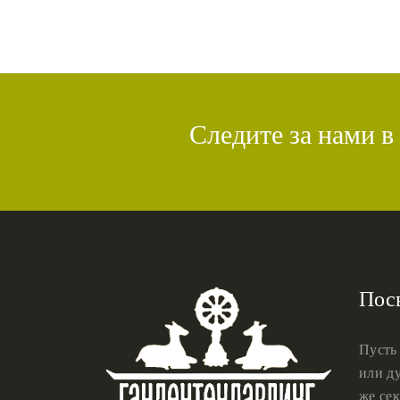
Следите за нами в
Пос
Пусть
или ду
же сек