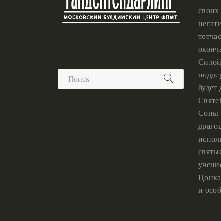
своих 
негат
тотчас
оконч
Силой
подде
будет
Святе
Сопы 
драго
испол
святы
учени
Цонка
и особ