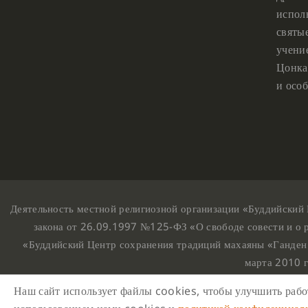
испол
святы
учени
Цонка
и особ
Деятельность местной религиозной организации «Буддийский 
закона от 26.09.1997 №125-ФЗ «О свободе совести и о 
«Буддийский Центр сохранения традиций махаяны «Ганден
марта 2010 
Наш сайт использует файлы cookies, чтобы улучшить работ
На