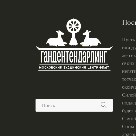
Пос
Пусть
или ду
же сек
своих 
негат
тотчас
оконч
Силой
подде
будет
Святе
Сопы 
драго