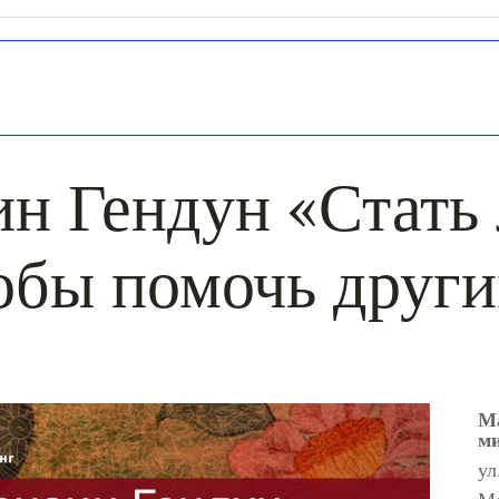
ин Гендун «Стать
обы помочь друг
М
м
ул