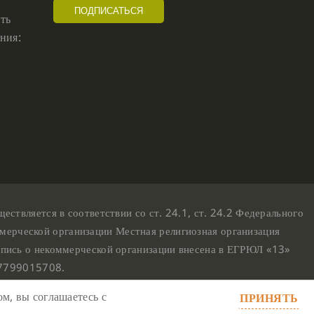
ть
ния:
твляется в соответствии со ст. 24.1, ст. 24.2 Федерального
мерческой организации Местная религиозная организация
пись о некоммерческой организации внесена в ЕГРЮЛ «13»
07799015708.
м, вы соглашаетесь с
ПРИНЯТЬ
23,