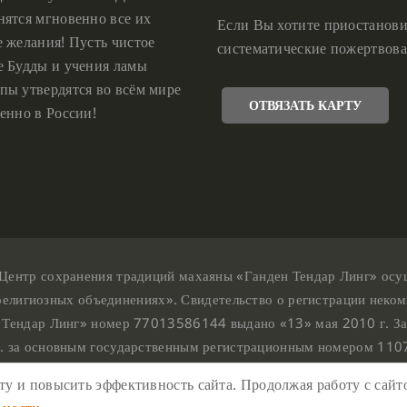
нятся мгновенно все их
Если Вы хотите приостанови
е желания! Пусть чистое
систематические пожертвова
е Будды и учения ламы
пы утвердятся во всём мире
ОТВЯЗАТЬ КАРТУ
енно в России!
Центр сохранения традиций махаяны «Ганден Тендар Линг» осущес
религиозных объединениях». Свидетельство о регистрации неком
 Тендар Линг» номер 77013586144 выдано «13» мая 2010 г. За
г. за основным государственным регистрационным номером 11
Ганден Тендар Линг © 2020 Все права защищены
у и повысить эффективность сайта. Продолжая работу с сайто
ш адрес : г. Москва, Нахимовский проспект, 32. Этаж 10, каб.10