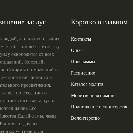
вящение заслуг
Коротко о главном
 каждый, кто видит, слышит
Контакты
мает об этом веб-сайте, в ту
О нас
унду освободится от всех
Программы
страданий, болезней,
ивной кармы и омрачений и
Расписание
 же достигнет полного и
Каталог молитв
ательного просветления.
 заслуг по созданию и
Молитвенная помощь
ржанию этого сайта пусть
Подношение и спонсорство
 долгой жизнь Его
йшества Далай-ламы, ламы
Волонтерство
Ринпоче и других
ценных учителей. Да