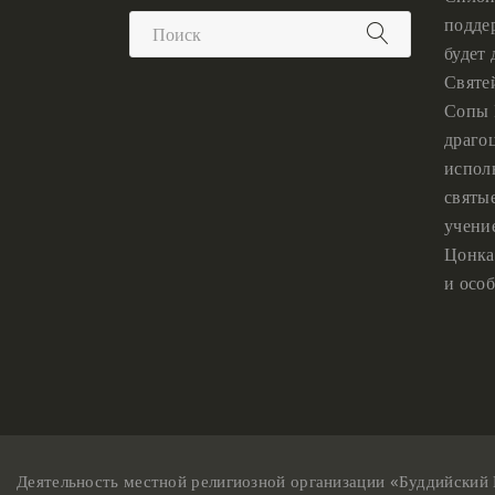
подде
будет
Святе
Сопы 
драго
испол
святы
учени
Цонка
и особ
Деятельность местной религиозной организации «Буддийский 