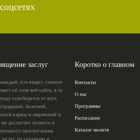
 соцсетях
вящение заслуг
Коротко о главном
 каждый, кто видит, слышит
Контакты
мает об этом веб-сайте, в ту
О нас
унду освободится от всех
Программы
страданий, болезней,
ивной кармы и омрачений и
Расписание
 же достигнет полного и
Каталог молитв
ательного просветления.
 заслуг по созданию и