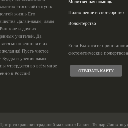
Молитвенная помощь
ржанию этого сайта пусть
Подношение и спонсорство
 долгой жизнь Его
йшества Далай-ламы, ламы
Волонтерство
Ринпоче и других
ценных учителей. Да
нятся мгновенно все их
Если Вы хотите приостанови
е желания! Пусть чистое
систематические пожертвова
е Будды и учения ламы
пы утвердятся во всём мире
ОТВЯЗАТЬ КАРТУ
енно в России!
Центр сохранения традиций махаяны «Ганден Тендар Линг» осущес