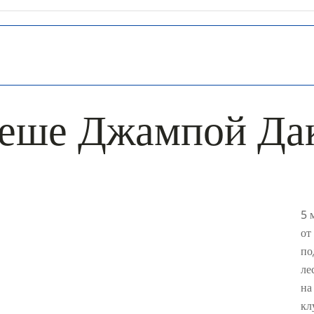
геше Джампой Да
5 
от
по
ле
на
кл