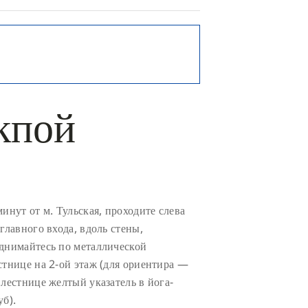
кпой
минут от м. Тульская, проходите слева
 главного входа, вдоль стены,
днимайтесь по металлической
стнице на 2-ой этаж (для ориентира —
 лестнице желтый указатель в йога-
уб).