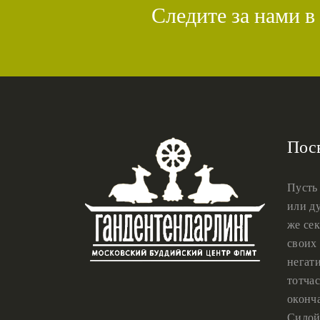
Следите за нами в
Пос
Пусть
или ду
же сек
своих 
негат
тотчас
оконч
Силой