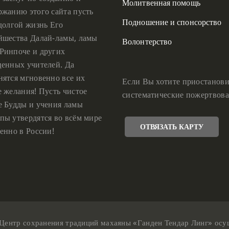
Молитвенная помощь
ржанию этого сайта пусть
Подношение и спонсорство
 долгой жизнь Его
йшества Далай-ламы, ламы
Волонтерство
Ринпоче и других
ценных учителей. Да
нятся мгновенно все их
Если Вы хотите приостанови
е желания! Пусть чистое
систематические пожертвова
е Будды и учения ламы
пы утвердятся во всём мире
ОТВЯЗАТЬ КАРТУ
енно в России!
Центр сохранения традиций махаяны «Ганден Тендар Линг» осущес