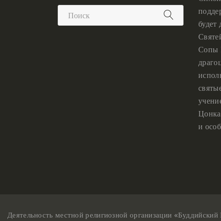
подде
будет
Святе
Сопы 
драго
испол
святы
учени
Цонка
и особ
Деятельность местной религиозной организации «Буддийский 