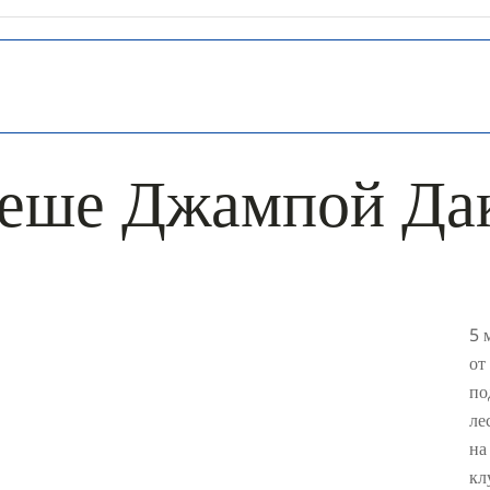
геше Джампой Да
5 
от
по
ле
на
кл