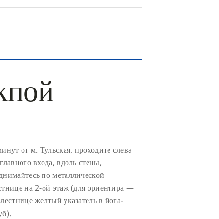
кпой
минут от м. Тульская, проходите слева
 главного входа, вдоль стены,
днимайтесь по металлической
стнице на 2-ой этаж (для ориентира —
 лестнице желтый указатель в йога-
уб).