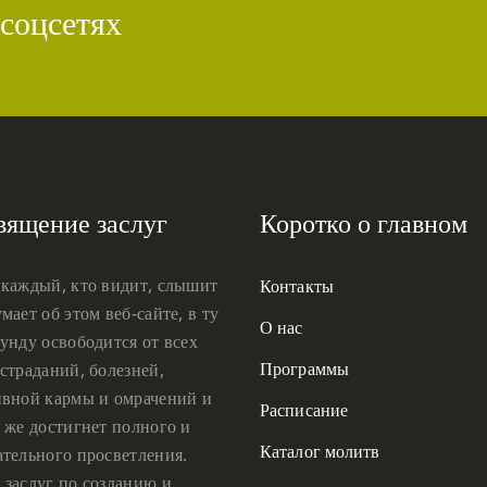
 соцсетях
вящение заслуг
Коротко о главном
 каждый, кто видит, слышит
Контакты
мает об этом веб-сайте, в ту
О нас
унду освободится от всех
Программы
страданий, болезней,
ивной кармы и омрачений и
Расписание
 же достигнет полного и
Каталог молитв
ательного просветления.
 заслуг по созданию и