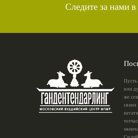
Следите за нами в
Пос
Пусть
или ду
же сек
своих 
негат
тотчас
оконч
Силой