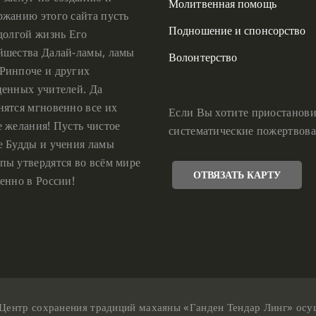
Молитвенная помощь
ржанию этого сайта пусть
Подношение и спонсорство
 долгой жизнь Его
йшества Далай-ламы, ламы
Волонтерство
Ринпоче и других
ценных учителей. Да
нятся мгновенно все их
Если Вы хотите приостанови
е желания! Пусть чистое
систематические пожертвова
е Будды и учения ламы
пы утвердятся во всём мире
ОТВЯЗАТЬ КАРТУ
енно в России!
Центр сохранения традиций махаяны «Ганден Тендар Линг» осущес