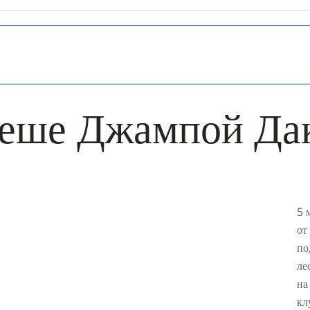
геше Джампой Да
5 
от
по
ле
на
кл