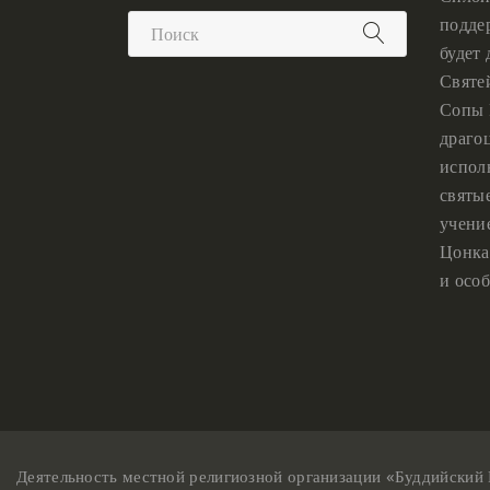
подде
будет
Святе
Сопы 
драго
испол
святы
учени
Цонка
и особ
Деятельность местной религиозной организации «Буддийский 