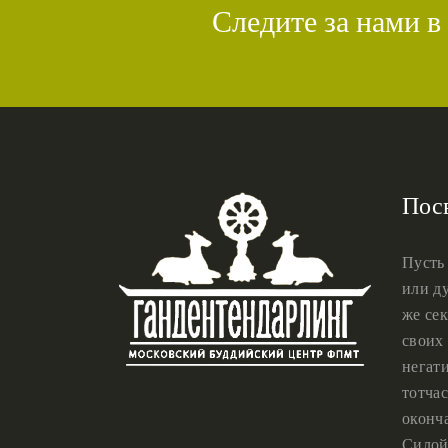
Следите за нами в
Пос
Пусть
или ду
же сек
своих 
негат
тотчас
оконч
Силой