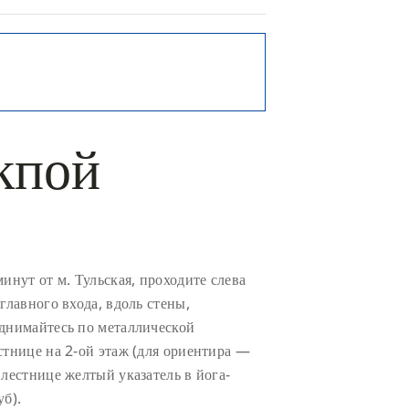
кпой
минут от м. Тульская, проходите слева
 главного входа, вдоль стены,
днимайтесь по металлической
стнице на 2-ой этаж (для ориентира —
 лестнице желтый указатель в йога-
уб).