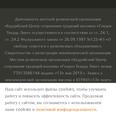
Деятельность местной религиозной организации
«Буддийский Центр сохранения традиций махаяны «Ганден
Тендар Линг» осуществляется в соответствии со ст. 24.1,
ст. 24.2 Федерального закона от 26.09.1997 №125-ФЗ «О
свободе совести и о религиозных объединениях».
Свидетельство о регистрации некоммерческой организации
Местная религиозная организация «Буддийский Центр
сохранения традиций махаяны «Ганден Тендар Линг» номер
77013586144 выдано «13» мая 2010 г. Запись о
некоммерческой организации внесена в ЕГРЮЛ «13» марта
2010 г. за основным государственным регистрационным
Наш сайт использует файлы cookies, чтобы улучшить
номером 1107799015708.
работу и повысить эффективность сайта. Продолжая
Ганден Тендар Линг © 2020 Все права защищены
работу с сайтом, вы соглашаетесь с использованием
Наш адрес : г. Москва, Нахимовский проспект, 32. Этаж
нами cookies и
политикой конфиденциальности
.
10, каб.1023,