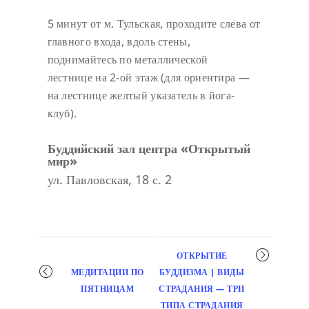
5 минут от м. Тульская, проходите слева от
главного входа, вдоль стены,
поднимайтесь по металлической
лестнице на 2-ой этаж (для ориентира —
на лестнице желтый указатель в йога-
клуб).
Буддийский зал центра «Открытый
мир»
ул. Павловская, 18 с. 2
Мероприятие
ОТКРЫТИЕ
навигация
МЕДИТАЦИИ ПО
БУДДИЗМА | ВИДЫ
ПЯТНИЦАМ
СТРАДАНИЯ — ТРИ
ТИПА СТРАДАНИЯ