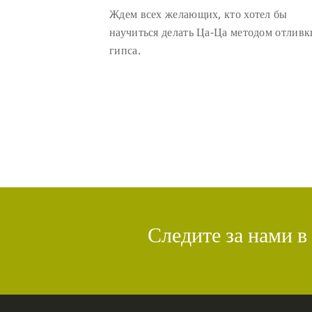
Ждем всех желающих, кто хотел бы
научиться делать Ца-Ца методом отливк
гипса.
Следите за нами в