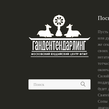
Пос
Пусть
или ду
же сек
своих 
негат
тотчас
оконч
Силой
подде
будет
Святе
Сопы 
драго