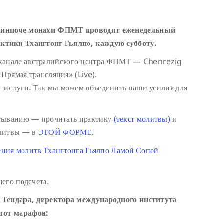
Ринпоче монахи ФПМТ проводят еженедельный
ктики Тхангтонг Гьялпо, каждую субботу.
канале австралийского центра ФПМТ — Chenrezig
«Прямая трансляция» (Live).
заслуги. Так мы можем объединить наши усилия для
итыванию — прочитать практику
(текст молитвы)
и
олитвы — в
ЭТОЙ ФОРМЕ
.
тения молитв Тхангтонга Гьялпо Ламой Сопой
его подсчета.
 Тендара, директора международного института
тот марафон: