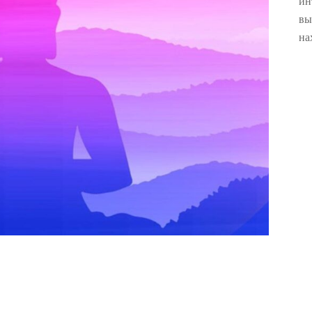
ин
вы
на