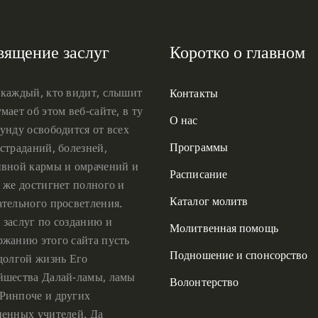
вящение заслуг
Коротко о главном
 каждый, кто видит, слышит
Контакты
мает об этом веб-сайте, в ту
О нас
унду освободится от всех
Программы
страданий, болезней,
ивной кармы и омрачений и
Расписание
 же достигнет полного и
Каталог молитв
ательного просветления.
 заслуг по созданию и
Молитвенная помощь
ржанию этого сайта пусть
Подношение и спонсорство
 долгой жизнь Его
йшества Далай-ламы, ламы
Волонтерство
Ринпоче и других
ценных учителей. Да