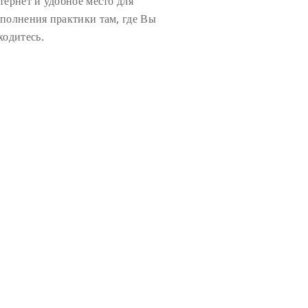
тернет и удобное место для
полнения практики там, где Вы
ходитесь.