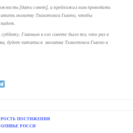
можность [дать совет], и предложил нам проводить
 читать молитву Тхангтонга Гьялпо, чтобы
спадет.
убботу. Главным в его совете было то, что раз в
овки, будет читаться молитва Тхангтонга Гьялпо и
ДРОСТЬ ПОСТИЖЕНИЯ
 ОЛИВЬЕ РОССИ