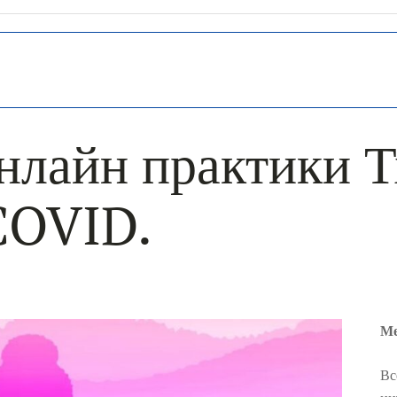
нлайн практики Т
COVID.
Ме
Вс