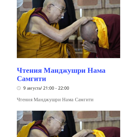
Чтения Манджушри Нама
Самгити
9 августа/ 21:00
-
22:00
Чтения Манджушри Нама Самгити