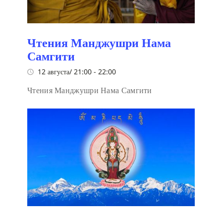
Чтения Манджушри Нама
Самгити
12 августа/ 21:00
-
22:00
Чтения Манджушри Нама Самгити