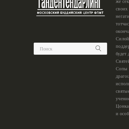
же сек
своих 
негат
тотчас
оконч
Силой
подде
будет
Святе
Сопы 
драго
испол
святы
учени
Цонка
и особ