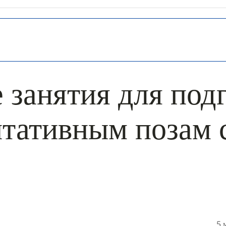
 занятия для под
итативным позам
5 