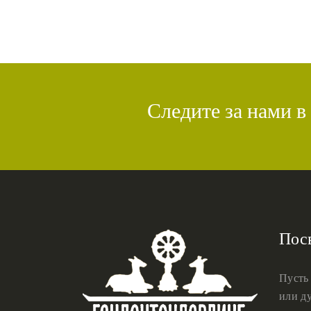
Следите за нами в
Пос
Пусть
или ду