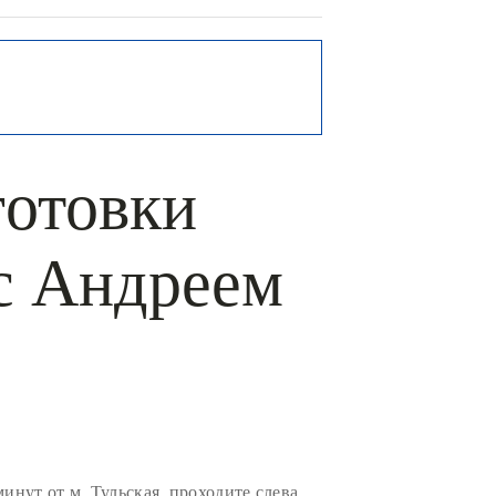
готовки
 с Андреем
минут от м. Тульская, проходите слева