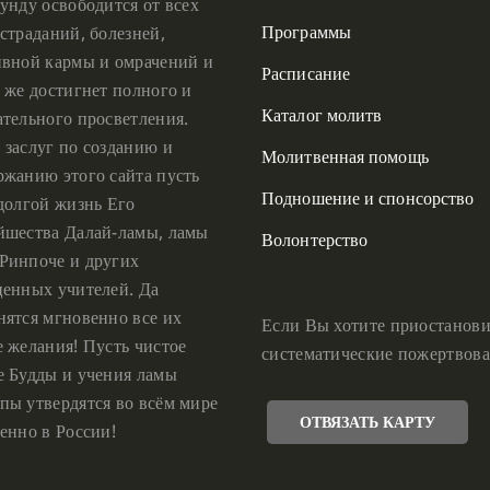
унду освободится от всех
Программы
страданий, болезней,
ивной кармы и омрачений и
Расписание
 же достигнет полного и
Каталог молитв
ательного просветления.
 заслуг по созданию и
Молитвенная помощь
ржанию этого сайта пусть
Подношение и спонсорство
 долгой жизнь Его
йшества Далай-ламы, ламы
Волонтерство
Ринпоче и других
ценных учителей. Да
нятся мгновенно все их
Если Вы хотите приостанови
е желания! Пусть чистое
систематические пожертвова
е Будды и учения ламы
пы утвердятся во всём мире
ОТВЯЗАТЬ КАРТУ
енно в России!