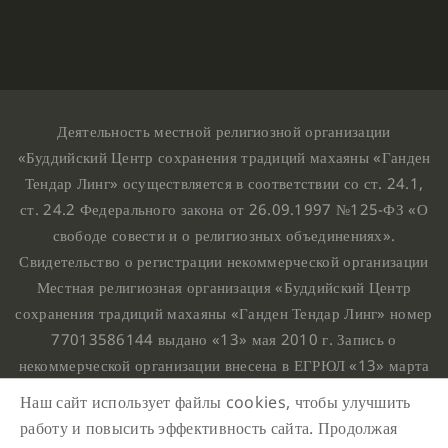
Деятельность местной религиозной организации
«Буддийский Центр сохранения традиций махаяны «Ганден
Тендар Линг» осуществляется в соответствии со ст. 24.1,
ст. 24.2 Федерального закона от 26.09.1997 №125-ФЗ «О
свободе совести и о религиозных объединениях».
Свидетельство о регистрации некоммерческой организации
Местная религиозная организация «Буддийский Центр
сохранения традиций махаяны «Ганден Тендар Линг» номер
77013586144 выдано «13» мая 2010 г. Запись о
некоммерческой организации внесена в ЕГРЮЛ «13» марта
2010 г. за основным государственным регистрационным
Наш сайт использует файлы cookies, чтобы улучшить
номером 1107799015708.
работу и повысить эффективность сайта. Продолжая
Ганден Тендар Линг © 2020 Все права защищены