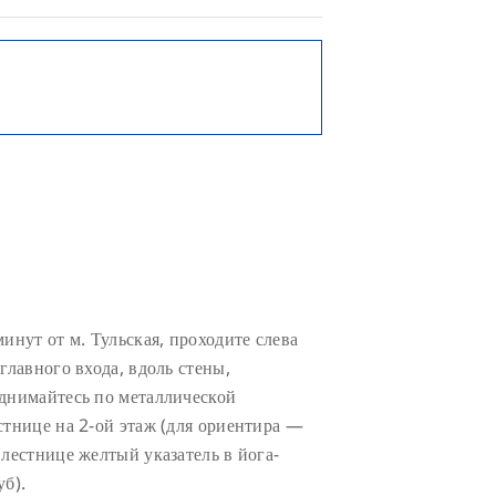
минут от м. Тульская, проходите слева
 главного входа, вдоль стены,
днимайтесь по металлической
стнице на 2-ой этаж (для ориентира —
 лестнице желтый указатель в йога-
уб).