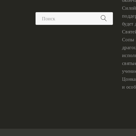
оконч
Силой
подде
будет
Святе
Сопы 
драго
испол
святы
учени
Цонка
и особ