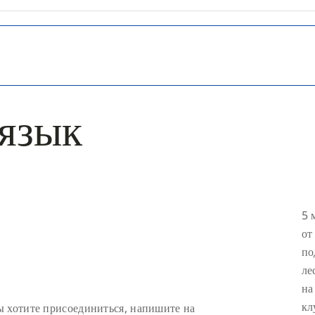
 язык
5 
от
по
ле
на
кл
ы хотите присоединиться, напишите на