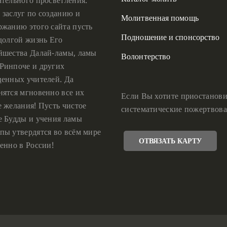
ательного просветления.
 заслуг по созданию и
Молитвенная помощь
ржанию этого сайта пусть
Подношение и спонсорство
 долгой жизнь Его
йшества Далай-ламы, ламы
Волонтерство
Ринпоче и других
ценных учителей. Да
нятся мгновенно все их
Если Вы хотите приостанови
е желания! Пусть чистое
систематические пожертвова
е Будды и учения ламы
пы утвердятся во всём мире
ОТВЯЗАТЬ КАРТУ
енно в России!