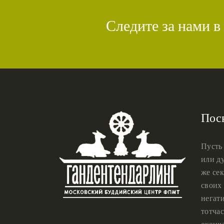
Следите за нами в
Пос
Пусть
или ду
же сек
своих 
негат
тотчас