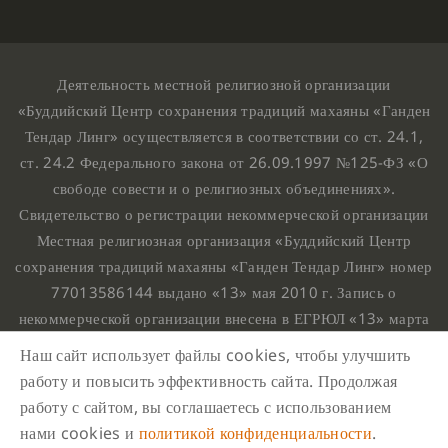
Деятельность местной религиозной организации
«Буддийский Центр сохранения традиций махаяны «Ганден
Тендар Линг» осуществляется в соответствии со ст. 24.1,
ст. 24.2 Федерального закона от 26.09.1997 №125-ФЗ «О
свободе совести и о религиозных объединениях».
Свидетельство о регистрации некоммерческой организации
Местная религиозная организация «Буддийский Центр
сохранения традиций махаяны «Ганден Тендар Линг» номер
77013586144 выдано «13» мая 2010 г. Запись о
некоммерческой организации внесена в ЕГРЮЛ «13» марта
2010 г. за основным государственным регистрационным
Наш сайт использует файлы cookies, чтобы улучшить
номером 1107799015708.
работу и повысить эффективность сайта. Продолжая
Ганден Тендар Линг © 2020 Все права защищены
работу с сайтом, вы соглашаетесь с использованием
Наш адрес : г. Москва, Нахимовский проспект, 32. Этаж
нами cookies и
политикой конфиденциальности
.
10, каб.1023,