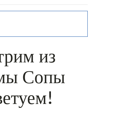
трим из
амы Сопы
ветуем!