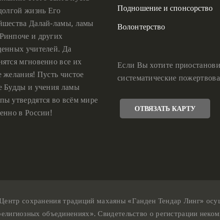
Подношение и спонсорство
 долгой жизнь Его
йшества Далай-ламы, ламы
Волонтерство
Ринпоче и других
ценных учителей. Да
нятся мгновенно все их
Если Вы хотите приостанови
е желания! Пусть чистое
систематические пожертвова
е Будды и учения ламы
пы утвердятся во всём мире
ОТВЯЗАТЬ КАРТУ
енно в России!
Центр сохранения традиций махаяны «Ганден Тендар Линг» осущес
религиозных объединениях». Свидетельство о регистрации неком