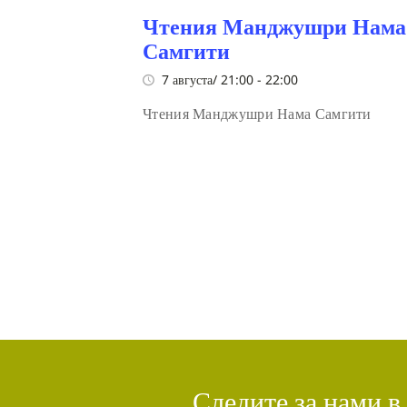
Чтения Манджушри Нама
Самгити
7 августа/ 21:00
-
22:00
Чтения Манджушри Нама Самгити
Следите за нами в