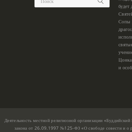
будет
Святе
Сопы 
драго
испол
святы
учени
Цонка
и особ
Деятельность местной религиозной организации «Буддийский 
закона от 26.09.1997 №125-ФЗ «О свободе совести и о 