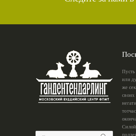
Пос
Пусть
или ду
же сек
своих 
негат
тотчас
оконч
Силой
подде