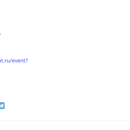
ь
mt.ru/event?