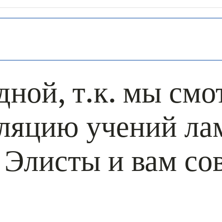
дной, т.к. мы смо
сляцию учений л
 Элисты и вам со