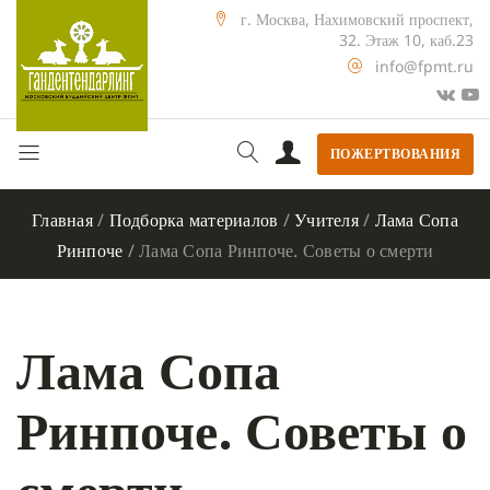
г. Москва, Нахимовский проспект,
32. Этаж 10, каб.23
info@fpmt.ru
ПОЖЕРТВОВАНИЯ
Главная
/
Подборка материалов
/
Учителя
/
Лама Сопа
Ринпоче
/
Лама Сопа Ринпоче. Советы о смерти
Лама Сопа
Ринпоче. Советы о
смерти