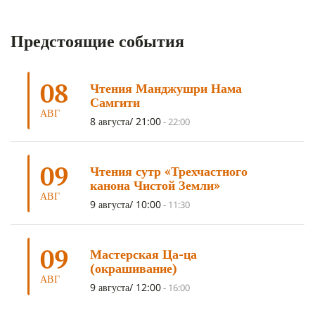
КОРОНАВИРУС COVID-19
(7)
ЛОСАР
(7)
Предстоящие события
АНАЛИТИЧЕСКАЯ МЕДИТАЦИЯ
(7)
КАК МЕДИТИРОВАТЬ
(6)
ЦА-ЦА
(6)
ДХАРМА
(6)
ДОСТ. САНГЬЕ КХАНДРО
(6)
08
Чтения Манджушри Нама
ТРИ ОСНОВЫ ПУТИ
(5)
ЛХАБАБ ДУЧЕН
(5)
Самгити
ОЧИСТИТЕЛЬНЫЕ ПРАКТИКИ
(5)
САМ СЕБЕ ПСИХОЛОГ
(5)
АВГ
8 августа/ 21:00
-
22:00
УМ И ЕГО ПОТЕНЦИАЛ
(4)
САДХАНА
(4)
ОТРЕЧЕНИЕ
(4)
ВОСЕМЬ ОБЕТОВ
(4)
09
Чтения сутр «Трехчастного
ПОДНОШЕНИЯ
(4)
ВОСЕМЬ СТРОФ
(4)
канона Чистой Земли»
АВГ
ГАНДЕН ЛХАГЬЯМА
(3)
РАВНОСТНОСТЬ
(3)
9 августа/ 10:00
-
11:30
ШАМАТХА
(3)
НИРВАНА
(3)
СХЕМЫ ЛАМРИМА
(3)
09
ТРЕНИРОВКА УМА
(3)
МОНАШЕСТВО
(3)
Мастерская Ца-ца
(окрашивание)
ПРЕДВАРИТЕЛЬНЫЕ ПРАКТИКИ
(3)
МУДРОСТЬ
(3)
АВГ
9 августа/ 12:00
-
16:00
ЧОКОР ДЮЧЕН
(3)
ПОСВЯЩЕНИЕ
(2)
ГНЕВ
(2)