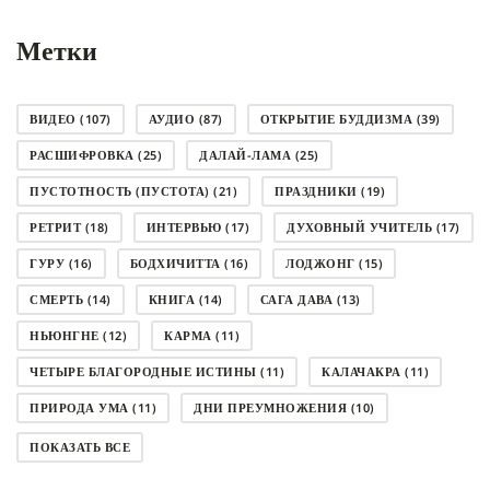
Метки
ВИДЕО
(107)
АУДИО
(87)
ОТКРЫТИЕ БУДДИЗМА
(39)
РАСШИФРОВКА
(25)
ДАЛАЙ-ЛАМА
(25)
ПУСТОТНОСТЬ (ПУСТОТА)
(21)
ПРАЗДНИКИ
(19)
РЕТРИТ
(18)
ИНТЕРВЬЮ
(17)
ДУХОВНЫЙ УЧИТЕЛЬ
(17)
ГУРУ
(16)
БОДХИЧИТТА
(16)
ЛОДЖОНГ
(15)
СМЕРТЬ
(14)
КНИГА
(14)
САГА ДАВА
(13)
НЬЮНГНЕ
(12)
КАРМА
(11)
ЧЕТЫРЕ БЛАГОРОДНЫЕ ИСТИНЫ
(11)
КАЛАЧАКРА
(11)
ПРИРОДА УМА
(11)
ДНИ ПРЕУМНОЖЕНИЯ
(10)
СОВЕТ
(10)
НЁНДРО
(8)
САНСАРА
(8)
ПОКАЗАТЬ ВСЕ
ДНИ ЧУДЕС
(8)
СТРАДАНИЕ
(7)